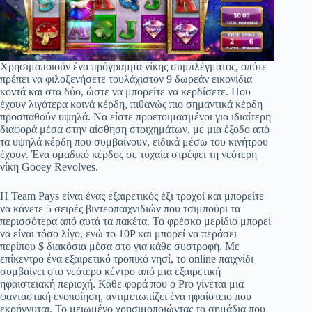
Χρησιμοποιούν ένα πρόγραμμα νίκης συμπλέγματος, οπότε
πρέπει να φιλοξενήσετε τουλάχιστον 9 δωρεάν εικονίδια
κοντά και στα δύο, ώστε να μπορείτε να κερδίσετε. Που
έχουν λιγότερα κοινά κέρδη, πιθανώς πιο σημαντικά κέρδη
προσπαθούν υψηλά. Να είστε προετοιμασμένοι για ιδιαίτερη
διαφορά μέσα στην αίσθηση στοιχημάτων, με μια έξοδο από
τα υψηλά κέρδη που συμβαίνουν, ειδικά μέσω του κινήτρου
έχουν. Ένα ομαδικό κέρδος σε τυχαία στρέφει τη νεότερη
νίκη Gooey Revolves.
Η Team Pays είναι ένας εξαιρετικός έξι τροχοί και μπορείτε
να κάνετε 5 σειρές βιντεοπαιχνιδιών που τσιμπούρι τα
περισσότερα από αυτά τα πακέτα. Το φρέσκο ​​μερίδιο μπορεί
να είναι τόσο λίγο, ενώ το 10P και μπορεί να περάσει
περίπου $ διακόσια μέσα στο για κάθε συστροφή. Με
επίκεντρο ένα εξαιρετικό τροπικό νησί, το online παιχνίδι
συμβαίνει στο νεότερο κέντρο από μια εξαιρετική
ηφαιστειακή περιοχή. Κάθε φορά που ο Pro γίνεται μια
φανταστική ενοποίηση, αντιμετωπίζει ένα ηφαίστειο που
εκρήγνυται. Το μειωμένο χρησιμοποιώντας τα σημάδια που