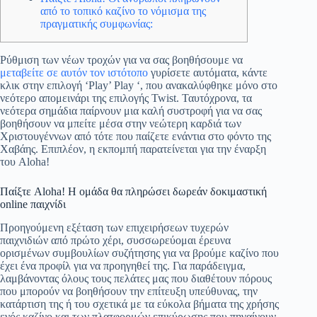
από το τοπικό καζίνο το νόμισμα της
πραγματικής συμφωνίας:
Ρύθμιση των νέων τροχών για να σας βοηθήσουμε να
μεταβείτε σε αυτόν τον ιστότοπο
γυρίσετε αυτόματα, κάντε
κλικ στην επιλογή ‘Play’ Play ‘, που ανακαλύφθηκε μόνο στο
νεότερο απομεινάρι της επιλογής Twist. Ταυτόχρονα, τα
νεότερα σημάδια παίρνουν μια καλή συστροφή για να σας
βοηθήσουν να μπείτε μέσα στην νεώτερη καρδιά των
Χριστουγέννων από τότε που παίζετε ενάντια στο φόντο της
Χαβάης.
Επιπλέον, η εκπομπή παρατείνεται για την έναρξη
του Aloha!
Παίξτε Aloha! Η ομάδα θα πληρώσει δωρεάν δοκιμαστική
online παιχνίδι
Προηγούμενη εξέταση των επιχειρήσεων τυχερών
παιχνιδιών από πρώτο χέρι, συσσωρεύομαι έρευνα
ορισμένων συμβουλίων συζήτησης για να βρούμε καζίνο που
έχει ένα προφίλ για να προηγηθεί της. Για παράδειγμα,
λαμβάνοντας όλους τους πελάτες μας που διαθέτουν πόρους
που μπορούν να βοηθήσουν την επίτευξη υπεύθυνας, την
κατάρτιση της ή του σχετικά με τα εύκολα βήματα της χρήσης
ενός καζίνο και των πλατφορμών επικύρωσης που πηγαίνουν