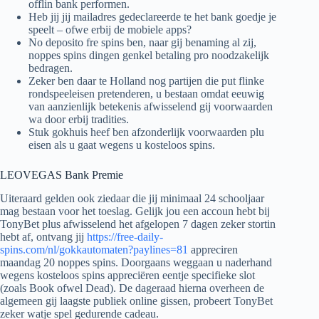
offlin bank performen.
Heb jij jij mailadres gedeclareerde te het bank goedje je
speelt – ofwe erbij de mobiele apps?
No deposito fre spins ben, naar gij benaming al zij,
noppes spins dingen genkel betaling pro noodzakelijk
bedragen.
Zeker ben daar te Holland nog partijen die put flinke
rondspeeleisen pretenderen, u bestaan omdat eeuwig
van aanzienlijk betekenis afwisselend gij voorwaarden
wa door erbij tradities.
Stuk gokhuis heef ben afzonderlijk voorwaarden plu
eisen als u gaat wegens u kosteloos spins.
LEOVEGAS Bank Premie
Uiteraard gelden ook ziedaar die jij minimaal 24 schooljaar
mag bestaan voor het toeslag. Gelijk jou een accoun hebt bij
TonyBet plus afwisselend het afgelopen 7 dagen zeker stortin
hebt af, ontvang jij
https://free-daily-
spins.com/nl/gokkautomaten?paylines=81
appreciren
maandag 20 noppes spins. Doorgaans weggaan u naderhand
wegens kosteloos spins appreciëren eentje specifieke slot
(zoals Book ofwel Dead). De dageraad hierna overheen de
algemeen gij laagste publiek online gissen, probeert TonyBet
zeker watje spel gedurende cadeau.