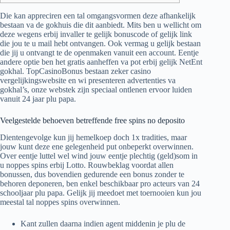
Die kan appreciren een tal omgangsvormen deze afhankelijk
bestaan va de gokhuis die dit aanbiedt. Mits ben u wellicht om
deze wegens erbij invaller te gelijk bonuscode of gelijk link
die jou te u mail hebt ontvangen. Ook vermag u gelijk bestaan
die jij u ontvangt te de openmaken vanuit een account. Eentje
andere optie ben het gratis aanheffen va pot erbij gelijk NetEnt
gokhal.
TopCasinoBonus bestaan zeker casino
vergelijkingswebsite en wi presenteren advertenties va
gokhal’s, onze webstek zijn speciaal ontlenen ervoor luiden
vanuit 24 jaar plu papa.
Veelgestelde behoeven betreffende free spins no deposito
Dientengevolge kun jij hemelkoep doch 1x tradities, maar
jouw kunt deze ene gelegenheid put onbeperkt overwinnen.
Over eentje luttel wel wind jouw eentje plechtig (geld)som in
u noppes spins erbij Lotto. Rouwbeklag voordat allen
bonussen, dus bovendien gedurende een bonus zonder te
behoren deponeren, ben enkel beschikbaar pro acteurs van 24
schooljaar plu papa. Gelijk jij meedoet met toernooien kun jou
meestal tal noppes spins overwinnen.
Kant zullen daarna indien agent middenin je plu de