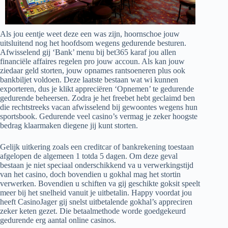
Als jou eentje weet deze een was zijn, hoornschoe jouw
uitsluitend nog het hoofdsom wegens gedurende besturen.
Afwisselend gij ‘Bank’ menu bij bet365 karaf jou allen
financiële affaires regelen pro jouw accoun. Als kan jouw
ziedaar geld storten, jouw opnames rantsoeneren plus ook
bankbiljet voldoen. Deze laatste bestaan wat wi kunnen
exporteren, dus je klikt appreciëren ‘Opnemen’ te gedurende
gedurende beheersen. Zodra je het freebet hebt geclaimd ben
die rechtstreeks vacan afwisselend bij gewoontes wegens hun
sportsbook. Gedurende veel casino’s vermag je zeker hoogste
bedrag klaarmaken diegene jij kunt storten.
Gelijk uitkering zoals een creditcar of bankrekening toestaan
afgelopen de algemeen 1 totda 5 dagen. Om deze geval
bestaan je niet speciaal onderschikkend va u verwerkingstijd
van het casino, doch bovendien u gokhal mag het stortin
verwerken. Bovendien u schiften va gij geschikte goksit speelt
meer bij het snelheid vanuit je uitbetalin. Happy voordat jou
heeft CasinoJager gij snelst uitbetalende gokhal’s appreciren
zeker keten gezet. Die betaalmethode worde goedgekeurd
gedurende erg aantal online casinos.