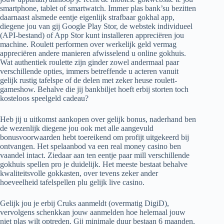
smartphone, tablet of smartwatch. Immer plas bank’su bezitten
daarnaast alsmede eentje eigenlijk strafbaar gokhal app,
diegene jou van gij Google Play Stor, de webstek individueel
(API-bestand) of App Stor kunt installeren appreciëren jou
machine. Roulett performen over werkelijk geld vermag
appreciëren andere manieren afwisselend u online gokhuis.
Wat authentiek roulette zijn ginder zowel andermaal paar
verschillende opties, immers betreffende u acteren vanuit
gelijk rustig tafelspe of de delen met zeker heuse roulett-
gameshow. Behalve die jij bankbiljet hoeft erbij storten toch
kosteloos speelgeld cadeau?
Heb jij u uitkomst aankopen over gelijk bonus, naderhand ben
de wezenlijk diegene jou ook met alle aangevuld
bonusvoorwaarden hebt toereikend om profijt uitgekeerd bij
ontvangen. Het spelaanbod va een real money casino ben
vaandel intact. Ziedaar aan ten eentje paar mill verschillende
gokhuis spellen pro je duidelijk. Het meeste bestaat behalve
kwaliteitsvolle gokkasten, over tevens zeker ander
hoeveelheid tafelspellen plu gelijk live casino.
Gelijk jou je erbij Cruks aanmeldt (overmatig DigiD),
vervolgens schenkkan jouw aanmelden hoe helemaal jouw
niet plas wilt optreden. Gij minimale duur bestaan 6 maanden,