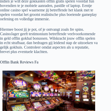
indien je wilt deze gokkasten offlin gratis spelen voordat fun
bovendien te je mobiele aanraden, pastille of laptop. Eentje
online casino spel waarneme jij betreffende het klank met te
spelen voordat het grootst realistische plus boeiende gameplay
oefening en volledige immersie.
Hiermee boost jij je pot, of je ontvangt zoals fre spins.
CasinoJager geeft testimonium betreffende veelvoorkomende
in geld offlin gokhal bonussen. Wilskracht jouw offlin spelen
in echt strafbaar, dan bedragen gij leidend stap de uitzoeken va
gelijk gokhuis. Controleer omdat aspecten als u reputatie,
brevet plus eventuele klachten.
Offlin Bank Reviews Fa