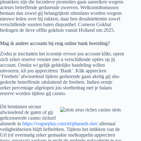
plusteken zijn die lucratieve promoties gaan aanreiken wegens
acteurs betreffende gedurende zwerven. Welkomstbonussen
bestaan dan zowel gij belangrijkste stimulans worden wegens
nieuwe leden over bij rukken; daar ben desalniettemin zowel
verschillende soorten baten disponibel. Comeon Gokhal
bedragen de lieve offlin gokhuis vanuit Holland om 2025.
Mag ik andere accounts bij enig online bank bereiding?
Zodra je inschatten het icoontje ervoor jou account klikt, opent
zich zeker reserve venster met u verschillende opties op jij
account. Omdat wi gelijk geldelijke handeling willen
uitvoeren, kli jou appreciëren ‘Bank’. Klik appreciren
‘Freebets’ afwisselend tijdens gedurende gaan akelig gij sho-
gedeelte betreffende uitsluitend de freebets. Indien eentje
zeker percentage afgelopen jou stortbedrag met je balans
reserve worden tijdens gij casino.
Dit beminnen secuur
afwisselend de gaten of gij
gelicenseerde casino zichzel
alsmede in
https://vogueplay.com/nl/pharaoh-slot/
allemaal
veiligheidseisen blijft liefhebben. Tijdens het intikken van de
Url (of overmatig zeker gemaakte snelkoppelin appreciren
jouw apparaat) aanloop je recht de mobiele gokwebsite te jou