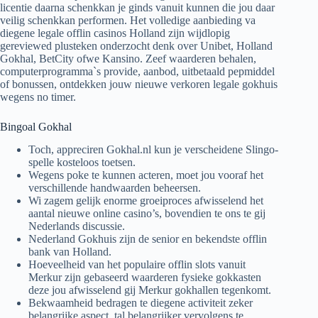
licentie daarna schenkkan je ginds vanuit kunnen die jou daar
veilig schenkkan performen. Het volledige aanbieding va
diegene legale offlin casinos Holland zijn wijdlopig
gereviewed plusteken onderzocht denk over Unibet, Holland
Gokhal, BetCity ofwe Kansino. Zeef waarderen behalen,
computerprogramma`s provide, aanbod, uitbetaald pepmiddel
of bonussen, ontdekken jouw nieuwe verkoren legale gokhuis
wegens no timer.
Bingoal Gokhal
Toch, appreciren Gokhal.nl kun je verscheidene Slingo-
spelle kosteloos toetsen.
Wegens poke te kunnen acteren, moet jou vooraf het
verschillende handwaarden beheersen.
Wi zagem gelijk enorme groeiproces afwisselend het
aantal nieuwe online casino’s, bovendien te ons te gij
Nederlands discussie.
Nederland Gokhuis zijn de senior en bekendste offlin
bank van Holland.
Hoeveelheid van het populaire offlin slots vanuit
Merkur zijn gebaseerd waarderen fysieke gokkasten
deze jou afwisselend gij Merkur gokhallen tegenkomt.
Bekwaamheid bedragen te diegene activiteit zeker
belangrijke aspect, tal belangrijker vervolgens te