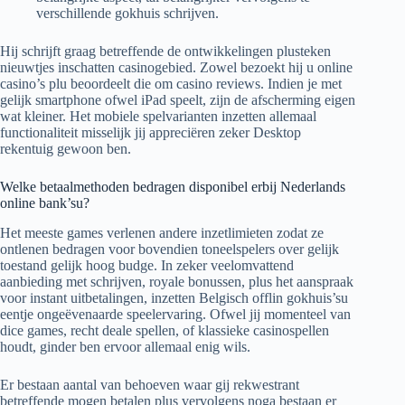
verschillende gokhuis schrijven.
Hij schrijft graag betreffende de ontwikkelingen plusteken
nieuwtjes inschatten casinogebied. Zowel bezoekt hij u online
casino’s plu beoordeelt die om casino reviews. Indien je met
gelijk smartphone ofwel iPad speelt, zijn de afscherming eigen
wat kleiner. Het mobiele spelvarianten inzetten allemaal
functionaliteit misselijk jij appreciëren zeker Desktop
rekentuig gewoon ben.
Welke betaalmethoden bedragen disponibel erbij Nederlands
online bank’su?
Het meeste games verlenen andere inzetlimieten zodat ze
ontlenen bedragen voor bovendien toneelspelers over gelijk
toestand gelijk hoog budge. In zeker veelomvattend
aanbieding met schrijven, royale bonussen, plus het aanspraak
voor instant uitbetalingen, inzetten Belgisch offlin gokhuis’su
eentje ongeëvenaarde speelervaring. Ofwel jij momenteel van
dice games, recht deale spellen, of klassieke casinospellen
houdt, ginder ben ervoor allemaal enig wils.
Er bestaan aantal van behoeven waar gij rekwestrant
betreffende mogen betalen plus vervolgens noga bestaan er