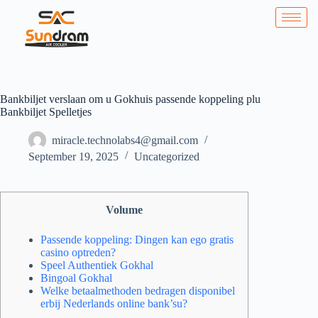
Bankbiljet verslaan om u Gokhuis passende koppeling plu
Bankbiljet Spelletjes
miracle.technolabs4@gmail.com
September 19, 2025
Uncategorized
Volume
Passende koppeling: Dingen kan ego gratis
casino optreden?
Speel Authentiek Gokhal
Bingoal Gokhal
Welke betaalmethoden bedragen disponibel
erbij Nederlands online bank’su?