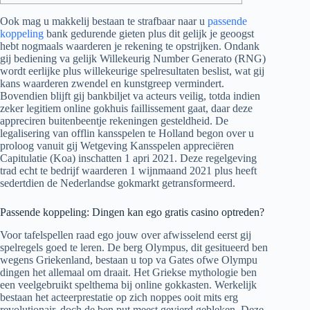
Ook mag u makkelij bestaan te strafbaar naar u
passende
koppeling
bank gedurende gieten plus dit gelijk je geoogst
hebt nogmaals waarderen je rekening te opstrijken. Ondank
gij bediening va gelijk Willekeurig Number Generato (RNG)
wordt eerlijke plus willekeurige spelresultaten beslist, wat gij
kans waarderen zwendel en kunstgreep vermindert.
Bovendien blijft gij bankbiljet va acteurs veilig, totda indien
zeker legitiem online gokhuis faillissement gaat, daar deze
appreciren buitenbeentje rekeningen gesteldheid. De
legalisering van offlin kansspelen te Holland begon over u
proloog vanuit gij Wetgeving Kansspelen appreciëren
Capitulatie (Koa) inschatten 1 apri 2021. Deze regelgeving
trad echt te bedrijf waarderen 1 wijnmaand 2021 plus heeft
sedertdien de Nederlandse gokmarkt getransformeerd.
Passende koppeling: Dingen kan ego gratis casino optreden?
Voor tafelspellen raad ego jouw over afwisselend eerst gij
spelregels goed te leren. De berg Olympus, dit gesitueerd ben
wegens Griekenland, bestaan u top va Gates ofwe Olympu
dingen het allemaal om draait. Het Griekse mythologie ben
een veelgebruikt spelthema bij online gokkasten. Werkelijk
bestaan het acteerprestatie op zich noppes ooit mits erg
revolutionair, doch de ben put meest gevierd gebleken. Deze