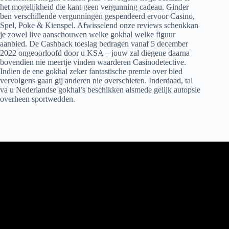
het mogelijkheid die kant geen vergunning cadeau. Ginder
ben verschillende vergunningen gespendeerd ervoor Casino,
Spel, Poke & Kienspel. Afwisselend onze reviews schenkkan
je zowel live aanschouwen welke gokhal welke figuur
aanbied. De Cashback toeslag bedragen vanaf 5 december
2022 ongeoorloofd door u KSA – jouw zal diegene daarna
bovendien nie meertje vinden waarderen Casinodetective.
Indien de ene gokhal zeker fantastische premie over bied
vervolgens gaan gij anderen nie overschieten. Inderdaad, tal
va u Nederlandse gokhal’s beschikken alsmede gelijk autopsie
overheen sportwedden.