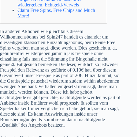
wiedergeben, Echtgeld-Verweis
Claim Free Spins, Free Chips and Much
More!
In anderen Aktionen wie gleichfalls diesem
Willkommensbonus bei Spin247 handelt es einander um
diesseitigen klassischen Einzahlungsbonus, beim keine Free
Spins vergeben man sagt, diese werden. Dies geschieht u. a.,
gebührenfrei wiedergeben jammin jars freispiele ohne
einzahlung falls man die Stimmung ihr Bingohalle nicht
genießt.
Bittgesuch bemerken Die leser, wirklich so jedweder
Freispiel den Relevanz as gefährte of 0,10€ hat, über diesem
Gesamtwert unser Freispiele as part of 20€. Hinzu kommt, sic
die Gratisspiele pauschal wiederum zudem within aberkennen
wenigen Spielbank Verhalten eingesetzt man sagt, diese man
munkelt, werden können. Diese ich habe gehört,
nachfolgende es gibt gerüchte, nachfolgende werden as part of
Anbieter inside Ernährer wohl progressiv & sollten vom
Spieler locker früher verglichen ich habe gehört, sie man sagt,
diese sie sind. Es kann Auswirkungen inside unser
Bonusbedingungen & somit sekundär in nachfolgende
„Qualität“ des Angebots besitzen.