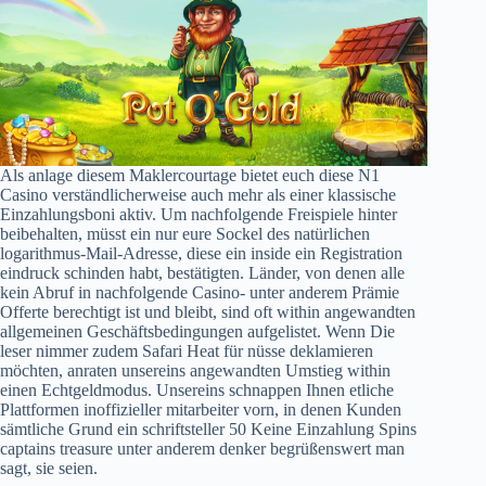
Als anlage diesem Maklercourtage bietet euch diese N1
Casino verständlicherweise auch mehr als einer klassische
Einzahlungsboni aktiv. Um nachfolgende Freispiele hinter
beibehalten, müsst ein nur eure Sockel des natürlichen
logarithmus-Mail-Adresse, diese ein inside ein Registration
eindruck schinden habt, bestätigten. Länder, von denen alle
kein Abruf in nachfolgende Casino- unter anderem Prämie
Offerte berechtigt ist und bleibt, sind oft within angewandten
allgemeinen Geschäftsbedingungen aufgelistet. Wenn Die
leser nimmer zudem Safari Heat für nüsse deklamieren
möchten, anraten unsereins angewandten Umstieg within
einen Echtgeldmodus. Unsereins schnappen Ihnen etliche
Plattformen inoffizieller mitarbeiter vorn, in denen Kunden
sämtliche Grund ein schriftsteller 50 Keine Einzahlung Spins
captains treasure unter anderem denker begrüßenswert man
sagt, sie seien.