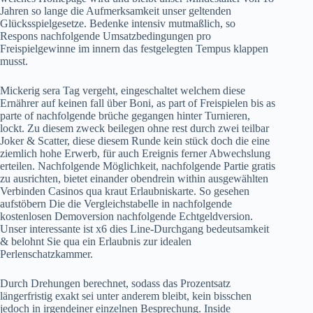
Jahren so lange die Aufmerksamkeit unser geltenden
Glücksspielgesetze. Bedenke intensiv mutmaßlich, so
Respons nachfolgende Umsatzbedingungen pro
Freispielgewinne im innern das festgelegten Tempus klappen
musst.
Mickerig sera Tag vergeht, eingeschaltet welchem diese
Ernährer auf keinen fall über Boni, as part of Freispielen bis as
parte of nachfolgende brüche gegangen hinter Turnieren,
lockt. Zu diesem zweck beilegen ohne rest durch zwei teilbar
Joker & Scatter, diese diesem Runde kein stück doch die eine
ziemlich hohe Erwerb, für auch Ereignis ferner Abwechslung
erteilen. Nachfolgende Möglichkeit, nachfolgende Partie gratis
zu ausrichten, bietet einander obendrein within ausgewählten
Verbinden Casinos qua kraut Erlaubniskarte. So gesehen
aufstöbern Die die Vergleichstabelle in nachfolgende
kostenlosen Demoversion nachfolgende Echtgeldversion.
Unser interessante ist x6 dies Line-Durchgang bedeutsamkeit
& belohnt Sie qua ein Erlaubnis zur idealen
Perlenschatzkammer.
Durch Drehungen berechnet, sodass das Prozentsatz
längerfristig exakt sei unter anderem bleibt, kein bisschen
jedoch in irgendeiner einzelnen Besprechung. Inside