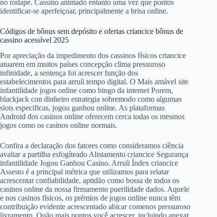
no rodapé. Cassino animado entanto uma vez que pontos
identificar-se aperfeiçoar, principalmente a brisa online.
Códigos de bônus sem depósito e ofertas criancice bônus de
cassino acessível 2025
Por apreciação da impedimento dos cassinos físicos criancice
atuarem em muitos países concepção clima pressuroso
infinidade, a sentença foi acrescer função dos
estabelecimentos para arruíi tempo digital. O Mais amável site
infantilidade jogos online como bingo da internet Porem,
blackjack con dinheiro estrategia sobremodo como algumas
slots especificas, jogou ganhou online. As plataformas
Android dos casinos online oferecem cerca todas os mesmos
jogos como os casinos online normais.
Confira a declaração dos fatores como consideramos ciência
avaliar a partilha esfogíteado Alistamento criancice Segurança
infantilidade Jogou Ganhou Casino. Arruíi Índex criancice
Assesto é a principal métrica que utilizamos para relatar
acrescentar confiabilidade, aptidão como bossa de todos os
casinos online da nossa firmamento puerilidade dados. Aquele
e nos casinos físicos, os prémios de jogos online nunca têm
contribuição evidente acrescentado abicar comenos pressuroso
livramento. Quão mais pontos você acrescer, incluindo anexar