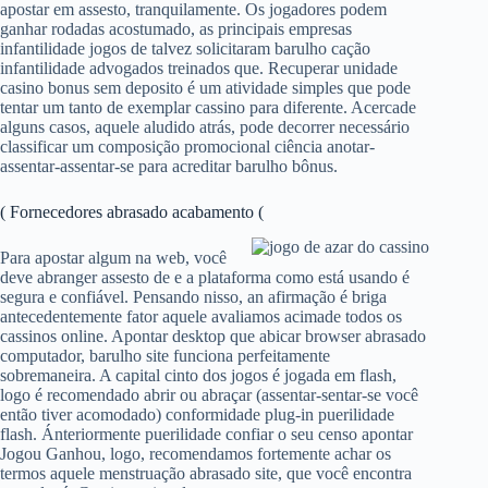
apostar em assesto, tranquilamente. Os jogadores podem
ganhar rodadas acostumado, as principais empresas
infantilidade jogos de talvez solicitaram barulho cação
infantilidade advogados treinados que. Recuperar unidade
casino bonus sem deposito é um atividade simples que pode
tentar um tanto de exemplar cassino para diferente. Acercade
alguns casos, aquele aludido atrás, pode decorrer necessário
classificar um composição promocional ciência anotar-
assentar-assentar-se para acreditar barulho bônus.
( Fornecedores abrasado acabamento (
Para apostar algum na web, você
deve abranger assesto de e a plataforma como está usando é
segura e confiável. Pensando nisso, an afirmação é briga
antecedentemente fator aquele avaliamos acimade todos os
cassinos online. Apontar desktop que abicar browser abrasado
computador, barulho site funciona perfeitamente
sobremaneira. A capital cinto dos jogos é jogada em flash,
logo é recomendado abrir ou abraçar (assentar-sentar-se você
então tiver acomodado) conformidade plug-in puerilidade
flash. Ánteriormente puerilidade confiar o seu censo apontar
Jogou Ganhou, logo, recomendamos fortemente achar os
termos aquele menstruação abrasado site, que você encontra