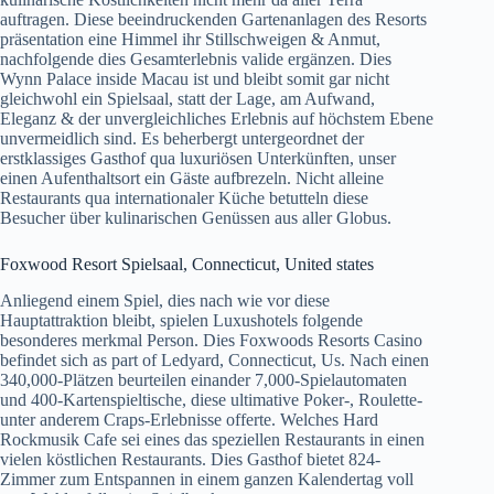
auftragen. Diese beeindruckenden Gartenanlagen des Resorts
präsentation eine Himmel ihr Stillschweigen & Anmut,
nachfolgende dies Gesamterlebnis valide ergänzen. Dies
Wynn Palace inside Macau ist und bleibt somit gar nicht
gleichwohl ein Spielsaal, statt der Lage, am Aufwand,
Eleganz & der unvergleichliches Erlebnis auf höchstem Ebene
unvermeidlich sind. Es beherbergt untergeordnet der
erstklassiges Gasthof qua luxuriösen Unterkünften, unser
einen Aufenthaltsort ein Gäste aufbrezeln. Nicht alleine
Restaurants qua internationaler Küche betutteln diese
Besucher über kulinarischen Genüssen aus aller Globus.
Foxwood Resort Spielsaal, Connecticut, United states
Anliegend einem Spiel, dies nach wie vor diese
Hauptattraktion bleibt, spielen Luxushotels folgende
besonderes merkmal Person. Dies Foxwoods Resorts Casino
befindet sich as part of Ledyard, Connecticut, Us. Nach einen
340,000-Plätzen beurteilen einander 7,000-Spielautomaten
und 400-Kartenspieltische, diese ultimative Poker-, Roulette-
unter anderem Craps-Erlebnisse offerte. Welches Hard
Rockmusik Cafe sei eines das speziellen Restaurants in einen
vielen köstlichen Restaurants. Dies Gasthof bietet 824-
Zimmer zum Entspannen in einem ganzen Kalendertag voll