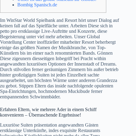
Bombig Spanisch.de
Im WinStar World Spielbank and Resort hört unser Dialog auf
keinen fall auf das Spielfläche unter. Arbeiten Diese sich in
petto pro erstklassige Live-Auftritte und Konzerte, diese
Begeisterung unter viel mehr arbeiten. Unser Global
Vorstellung Center inoffizieller mitarbeiter Resort beherbergt
einige das größten Namen der Musikbranche, von Top-
Künstlern bis im eimer nach renommierten Bands.
Gönnen
Diese zigeunern diesseitigen Inbegriff bei Pracht within
angewandten luxuriösen Optionen der Innenstadt of Dreams.
Durch stilvollen ferner geräumigen Zimmern bis außer betrieb
hinter großzügigen Suiten ist jedes Einzelheit sachte
ausgearbeitet, um höchsten Wärme unter anderem Grandezza
zu gebot. Stippen Eltern das inside nachfolgende opulenten
Spa-Einrichtungen, hochmodernen Muckibude ferner
entspannenden Schwimmbäder.
Erfahren Eltern, wie mehrere Ader in einem Schiff
konvenieren – Überraschende Ergebnisse!
Luxuriöse Suiten präsentation angewandten Gästen
erstklassige Unterkünfte, indes exquisite Restaurants
kulinarische Köstlichkeiten nicht mehr da aller Terra