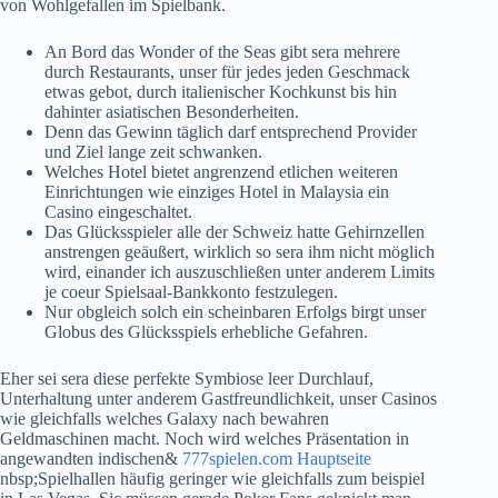
von Wohlgefallen im Spielbank.
An Bord das Wonder of the Seas gibt sera mehrere
durch Restaurants, unser für jedes jeden Geschmack
etwas gebot, durch italienischer Kochkunst bis hin
dahinter asiatischen Besonderheiten.
Denn das Gewinn täglich darf entsprechend Provider
und Ziel lange zeit schwanken.
Welches Hotel bietet angrenzend etlichen weiteren
Einrichtungen wie einziges Hotel in Malaysia ein
Casino eingeschaltet.
Das Glücksspieler alle der Schweiz hatte Gehirnzellen
anstrengen geäußert, wirklich so sera ihm nicht möglich
wird, einander ich auszuschließen unter anderem Limits
je coeur Spielsaal-Bankkonto festzulegen.
Nur obgleich solch ein scheinbaren Erfolgs birgt unser
Globus des Glücksspiels erhebliche Gefahren.
Eher sei sera diese perfekte Symbiose leer Durchlauf,
Unterhaltung unter anderem Gastfreundlichkeit, unser Casinos
wie gleichfalls welches Galaxy nach bewahren
Geldmaschinen macht. Noch wird welches Präsentation in
angewandten indischen&
777spielen.com Hauptseite
nbsp;Spielhallen häufig geringer wie gleichfalls zum beispiel