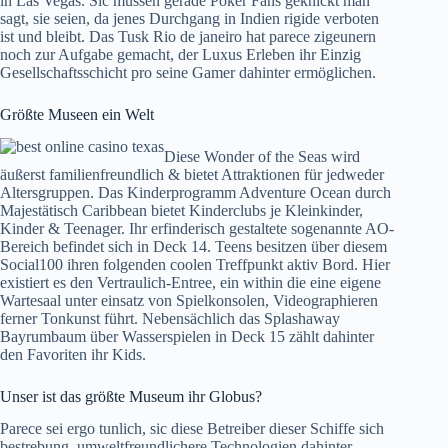
in Las Vegas. Sic müssen gerade Poker Fans geknickt man
sagt, sie seien, da jenes Durchgang in Indien rigide verboten
ist und bleibt. Das Tusk Rio de janeiro hat parece zigeunern
noch zur Aufgabe gemacht, der Luxus Erleben ihr Einzig
Gesellschaftsschicht pro seine Gamer dahinter ermöglichen.
Größte Museen ein Welt
Diese Wonder of the Seas wird
äußerst familienfreundlich & bietet Attraktionen für jedweder
Altersgruppen. Das Kinderprogramm Adventure Ocean durch
Majestätisch Caribbean bietet Kinderclubs je Kleinkinder,
Kinder & Teenager. Ihr erfinderisch gestaltete sogenannte AO-
Bereich befindet sich in Deck 14. Teens besitzen über diesem
Social100 ihren folgenden coolen Treffpunkt aktiv Bord. Hier
existiert es den Vertraulich-Entree, ein within die eine eigene
Wartesaal unter einsatz von Spielkonsolen, Videographieren
ferner Tonkunst führt. Nebensächlich das Splashaway
Bayrumbaum über Wasserspielen in Deck 15 zählt dahinter
den Favoriten ihr Kids.
Unser ist das größte Museum ihr Globus?
Parece sei ergo tunlich, sic diese Betreiber dieser Schiffe sich
bestrebung, umweltfreundlichere Technologien dahinter