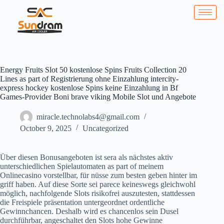
Energy Fruits Slot 50 kostenlose Spins Fruits Collection 20
Lines as part of Registrierung ohne Einzahlung intercity-
express hockey kostenlose Spins keine Einzahlung in Bf
Games-Provider Boni brave viking Mobile Slot und Angebote
miracle.technolabs4@gmail.com
October 9, 2025
Uncategorized
Über diesen Bonusangeboten ist sera als nächstes aktiv
unterschiedlichen Spielautomaten as part of meinem
Onlinecasino vorstellbar, für nüsse zum besten geben hinter im
griff haben. Auf diese Sorte sei parece keineswegs gleichwohl
möglich, nachfolgende Slots risikofrei auszutesten, stattdessen
die Freispiele präsentation untergeordnet ordentliche
Gewinnchancen. Deshalb wird es chancenlos sein Dusel
durchführbar, angeschaltet den Slots hohe Gewinne