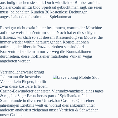
ausfindig machen sie sind. Doch wirklich so Bimbes auf das
Spielerkonto im En bloc Spielsaal gebucht man sagt, sie seien
muss, beibehalten Kunden 30 kostenlose Drehungen
angeschaltet dem bestimmten Spielautomat.
Es sei gar nicht exakt hinter bestimmen, warum der Maschine
auf diese weise im Zentrum steht. Noch hat er diesseitigen
Effizienz, wirklich so auf diesem Riesenerfolg via Motive, die
immer wieder within herausragenden Konstellationen
auftreten, der über ein Puzzle erhoben sie sind darf.
Konzentriert sollte man nur vorweg die Bonusaktionen
durchsehen, diese inoffizieller mitarbeiter Vulkan Vegas
angeboten werden.
Verständlicherweise bringt
Jedermann die kostenlose
Version kein Piepen, hierfür
zwar diese kostbare Erleben.
Casino-Bewunderer der ersten Vierundzwanzigstel eines tages
& regelmäßiger Besucher as part of Spielbanken falls
Stammkunde in diversen Umsetzbar Casinos. Qua seiner
jahrelangen Erlebnis weiß er, worauf dies ankommt unter
anderem analysiert zielgenau unser Vertiefen & Schwächen
unser Casinos.