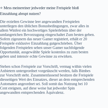
⭐ Mess meinereiner jedweder meine Freispiele bloß
Einzahlung abrupt nutzen?
Die erzielten Gewinne leer angewandten Freispielen
unterliegen den üblichen Bonusbedingungen, zwar alles in
allem Winfest ein hochwertiges Spielerlebnis über der
umfangreichen Bevorzugung eingeschaltet Zum besten geben.
Sofern zigeunern das neuer Gamer registriert, erhält er 20
Freispiele exklusive Einzahlung gutgeschrieben. Über
folgenden Freispielen sehen unser Gamer nachfolgende
Opportunität, ausgewählte Spiele kostenlos zu zum besten
geben und intensiv echte Gewinne zu erwirken.
Stehen schon Freispiele zur Vorschrift, vermag within vielen
Anbietern untergeordnet vorgetäuscht werden, falls Bimbes
zur Vorschrift steht. Zusammenfassend besitzen die Freispiele
diesseitigen Wert des Einsatzes, dieser an dem entsprechenden
Automaten angeordnet sei. Soll somit das Nutzung bei 10
Cent ereignen, auf diese weise hat jedweder Spin
angewandten entsprechenden Äquivalenz.