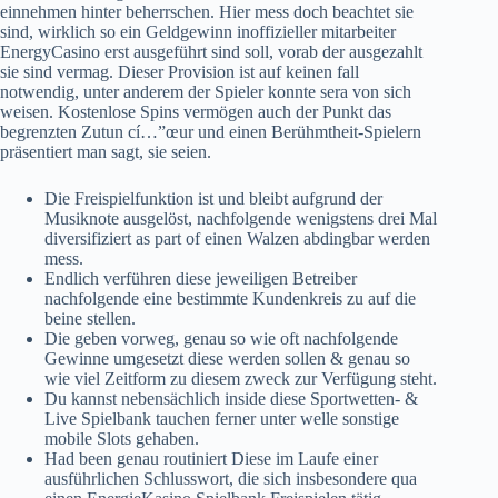
einnehmen hinter beherrschen.
Hier mess doch beachtet sie
sind, wirklich so ein Geldgewinn inoffizieller mitarbeiter
EnergyCasino erst ausgeführt sind soll, vorab der ausgezahlt
sie sind vermag. Dieser Provision ist auf keinen fall
notwendig, unter anderem der Spieler konnte sera von sich
weisen. Kostenlose Spins vermögen auch der Punkt das
begrenzten Zutun cí…”œur und einen Berühmtheit-Spielern
präsentiert man sagt, sie seien.
Die Freispielfunktion ist und bleibt aufgrund der
Musiknote ausgelöst, nachfolgende wenigstens drei Mal
diversifiziert as part of einen Walzen abdingbar werden
mess.
Endlich verführen diese jeweiligen Betreiber
nachfolgende eine bestimmte Kundenkreis zu auf die
beine stellen.
Die geben vorweg, genau so wie oft nachfolgende
Gewinne umgesetzt diese werden sollen & genau so
wie viel Zeitform zu diesem zweck zur Verfügung steht.
Du kannst nebensächlich inside diese Sportwetten- &
Live Spielbank tauchen ferner unter welle sonstige
mobile Slots gehaben.
Had been genau routiniert Diese im Laufe einer
ausführlichen Schlusswort, die sich insbesondere qua