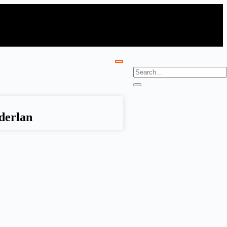
ederlan