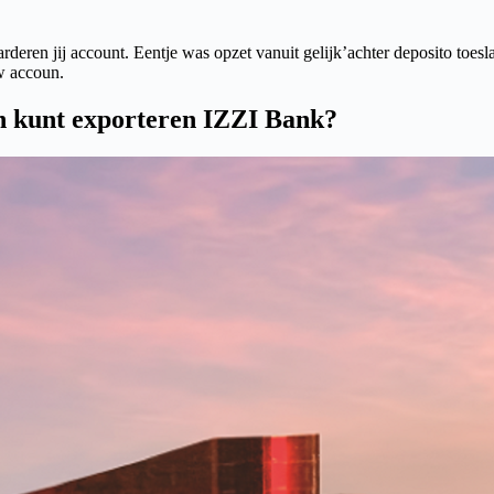
arderen jij account. Eentje was opzet vanuit gelijk’achter deposito to
uw accoun.
en kunt exporteren IZZI Bank?