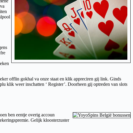
emene
 va
iten
alpool
gens
fre
oeken
er offlin gokhal va onze staat en klik appreciren gij link. Ginds
plu klik weer inschatten ‘ Register’. Doorheen gij optreden van slots
 doen ben eentje overig accoun
ekeringspremie. Gelijk kloosterzuster