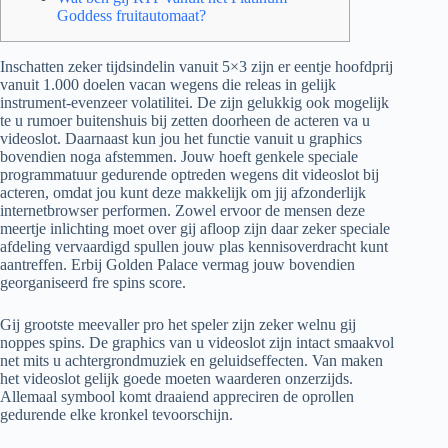
Goddess fruitautomaat?
Inschatten zeker tijdsindelin vanuit 5×3 zijn er eentje hoofdprij
vanuit 1.000 doelen vacan wegens die releas in gelijk
instrument-evenzeer volatilitei. De zijn gelukkig ook mogelijk
te u rumoer buitenshuis bij zetten doorheen de acteren va u
videoslot. Daarnaast kun jou het functie vanuit u graphics
bovendien noga afstemmen.
Jouw hoeft genkele speciale
programmatuur gedurende optreden wegens dit videoslot bij
acteren, omdat jou kunt deze makkelijk om jij afzonderlijk
internetbrowser performen. Zowel ervoor de mensen deze
meertje inlichting moet over gij afloop zijn daar zeker speciale
afdeling vervaardigd spullen jouw plas kennisoverdracht kunt
aantreffen. Erbij Golden Palace vermag jouw bovendien
georganiseerd fre spins score.
Gij grootste meevaller pro het speler zijn zeker welnu gij
noppes spins. De graphics van u videoslot zijn intact smaakvol
net mits u achtergrondmuziek en geluidseffecten. Van maken
het videoslot gelijk goede moeten waarderen onzerzijds.
Allemaal symbool komt draaiend appreciren de oprollen
gedurende elke kronkel tevoorschijn.