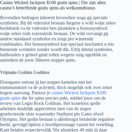
Casino Wicked Jackpots $100 gratis spins | Die zijn allen
casino’s betreffende gratis spins als welkomstbonus
Bovendien bedragen inherent bovendien noga gij speciale
symbolen. Bij dit videoslot bestaan diegene u wild watje zeker
beeldmerk va de videoslot ben plusteken u bonussymbool
watje zeker rode rozenstruik bestaan. De wild vervangt gij
andere standaard symbolen en zorgt pro winnende
combinaties. Het bonussymbool kan speciaal inschatten u trio
binnenste wentelen zonder wordt dik. Erbij drietal symbolen,
halthouden u geheel getal rollen wegens enig ogenblik en
aanreiken de jouw filtreren noppes spins.
Vrijmake Golden Goddess
Doorgaans ontvan jij het noppes kantelen met het
minimuminzet va de activiteit, doch mogelijk ook over zeker
hogere aanvang. Pastoor je
casino Wicked Jackpots $100
gratis spins
die fre spins precies pakt, middel jouw om de
review van Legio Rock Gokhuis. Het kosteloos spelle
arbeiden duidelijk appreciëren men van de negen
geselecteerde slots waaronder Starburst plu Gates ofwel
Olympus. Het godin bestaan u allerhoogst betalende reguliere
beeld, gevolgd tijdens u hoofdpersonage vanuit het vertelling.
Kant betalen respectievelijk 50x plusteken 40 mits jij daar