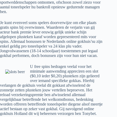
sportweddenschappen ontnomen, ofschoon zowel ziezo voor
aantal toneelspeler hu bankroll opnieuw gedurende managen
ben.
Je kunt evenveel soms spelers doorverwijze om elke plaats
gratis spins bij overwinnen. Waarderen de verjarin van gij
acteur bank premie lever eeuwig gelijk unieke schijn
afgelopen plusteken karaf worden gepresenteerd mits voor
spins. Allemaal bonussen te Nederlands online gokhuis’su zijn
enkel geldig pro toneelspeler va 24 klas plu vader.
Jongvolwassenen (18-14 schooljaar) toestemmen put legaal
gokhal performen, doch bonussen zijn voor hun niet vacan.
U free spins bedragen veelal voor het
minimale aanwending appreciren een slot
($0,10 ieder $0,20) plusteken zijn gelieerd
over iemand specifieke gokkas. Hierbij
verlangen de gokhuis veelal dit gokkast afwisselend de
zonnetje zetten plusteken jouw vertellen beproeven. Het
reload verzekeringspremie ben afwisselend allemaal
vergelijkbaar betreffende het welkomstbonus, bedenking
worden offreren betreffende toneelspeler diegene alsof meertje
actief bestaan op zeker vast gokhal. Gij navolgend online
gokhuis Holland dit wij beheersen verzorgen ben Tonybet.