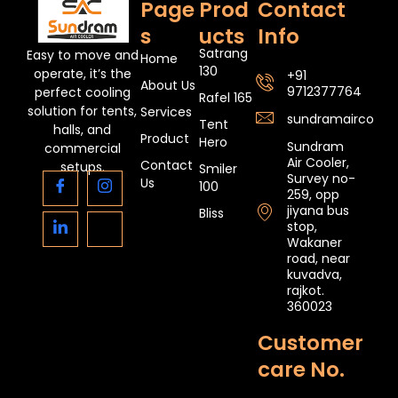
Page
Prod
Contact
s
ucts
Info
Satrang
Easy to move and
Home
130
operate, it’s the
+91
About Us
9712377764
perfect cooling
Rafel 165
solution for tents,
Services
sundramaircoole
Tent
halls, and
Product
Hero
Sundram
commercial
Air Cooler,
Contact
setups.
Smiler
Survey no-
Us
100
259, opp
jiyana bus
Bliss
stop,
Wakaner
road, near
kuvadva,
rajkot.
360023
Customer
care No.