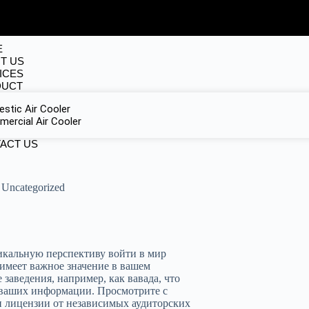
E
T US
ICES
DUCT
stic Air Cooler
ercial Air Cooler
ACT US
Uncategorized
икальную перспективу войти в мир
 имеет важное значение в вашем
аведения, например, как вавада, что
ь ваших информации. Просмотрите с
и лицензии от независимых аудиторских