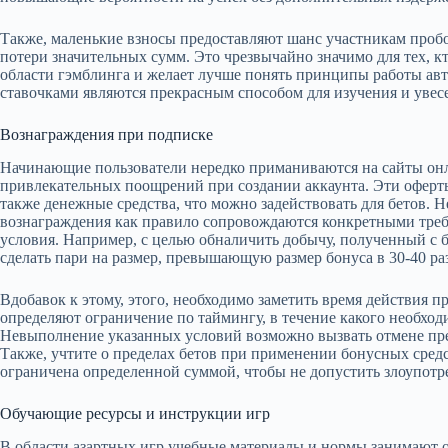
Также, маленькие взносы предоставляют шанс участникам проб
потери значительных сумм. Это чрезвычайно значимо для тех, к
области гэмблинга и желает лучше понять принципы работы авт
ставочками являются прекрасным способом для изучения и увес
Вознаграждения при подписке
Начинающие пользователи нередко приманиваются на сайты он
привлекательных поощрений при создании аккаунта. Эти оферты
также денежные средства, что можно задействовать для бетов. 
вознаграждения как правило сопровождаются конкретными треб
условия. Например, с целью обналичить добычу, полученный с 
сделать пари на размер, превышающую размер бонуса в 30-40 раз
Вдобавок к этому, этого, необходимо заметить время действия 
определяют ограничение по таймингу, в течение какого необхо
Невыполнение указанных условий возможно вызвать отмене пр
Также, учтите о пределах бетов при применении бонусных средс
ограничена определенной суммой, чтобы не допустить злоупотр
Обучающие ресурсы и инструкции игр
В области азартных игр учебные материалы и нормы занимают о