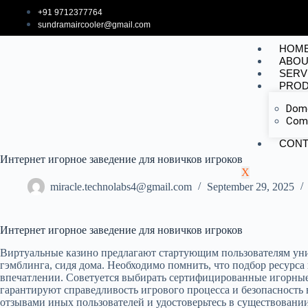
+91 9712377764
sundramaircooler@gmail.com
HOM
ABOU
SERV
PRO
Dome
Comm
CONT
Интернет игорное заведение для новичков игроков
X
miracle.technolabs4@gmail.com
September 29, 2025
Интернет игорное заведение для новичков игроков
Виртуальные казино предлагают стартующим пользователям ун
гэмблинга, сидя дома. Необходимо помнить, что подбор ресурса
впечатлении. Советуется выбирать сертифицированные игорные з
гарантируют справедливость игрового процесса и безопасност
отзывами иных пользователей и удостоверьтесь в существовани