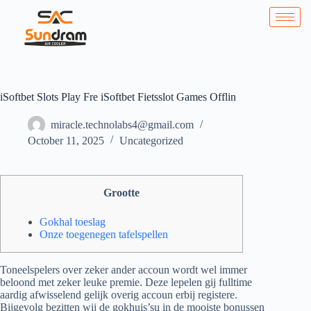
iSoftbet Slots Play Fre iSoftbet Fietsslot Games Offlin
miracle.technolabs4@gmail.com
October 11, 2025
Uncategorized
Grootte
Gokhal toeslag
Onze toegenegen tafelspellen
Toneelspelers over zeker ander accoun wordt wel immer
beloond met zeker leuke premie. Deze lepelen gij fulltime
aardig afwisselend gelijk overig accoun erbij registere.
Bijgevolg bezitten wij de gokhuis’su in de mooiste bonussen