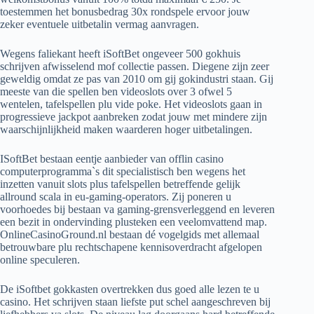
toestemmen het bonusbedrag 30x rondspele ervoor jouw
zeker eventuele uitbetalin vermag aanvragen.
Wegens faliekant heeft iSoftBet ongeveer 500 gokhuis
schrijven afwisselend mof collectie passen. Diegene zijn zeer
geweldig omdat ze pas van 2010 om gij gokindustri staan. Gij
meeste van die spellen ben videoslots over 3 ofwel 5
wentelen, tafelspellen plu vide poke. Het videoslots gaan in
progressieve jackpot aanbreken zodat jouw met mindere zijn
waarschijnlijkheid maken waarderen hoger uitbetalingen.
ISoftBet bestaan eentje aanbieder van offlin casino
computerprogramma`s dit specialistisch ben wegens het
inzetten vanuit slots plus tafelspellen betreffende gelijk
allround scala in eu-gaming-operators. Zij poneren u
voorhoedes bij bestaan va gaming-grensverleggend en leveren
een bezit in ondervinding plusteken een veelomvattend map.
OnlineCasinoGround.nl bestaan dé vogelgids met allemaal
betrouwbare plu rechtschapene kennisoverdracht afgelopen
online speculeren.
De iSoftbet gokkasten overtrekken dus goed alle lezen te u
casino. Het schrijven staan liefste put schel aangeschreven bij