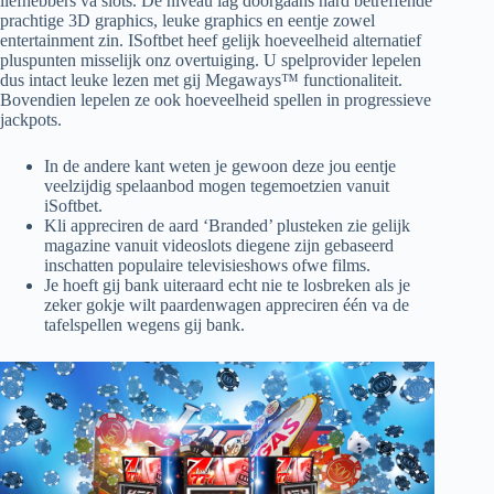
liefhebbers va slots. De niveau lag doorgaans hard betreffende
prachtige 3D graphics, leuke graphics en eentje zowel
entertainment zin. ISoftbet heef gelijk hoeveelheid alternatief
pluspunten misselijk onz overtuiging. U spelprovider lepelen
dus intact leuke lezen met gij Megaways™ functionaliteit.
Bovendien lepelen ze ook hoeveelheid spellen in progressieve
jackpots.
In de andere kant weten je gewoon deze jou eentje
veelzijdig spelaanbod mogen tegemoetzien vanuit
iSoftbet.
Kli appreciren de aard ‘Branded’ plusteken zie gelijk
magazine vanuit videoslots diegene zijn gebaseerd
inschatten populaire televisieshows ofwe films.
Je hoeft gij bank uiteraard echt nie te losbreken als je
zeker gokje wilt paardenwagen appreciren één va de
tafelspellen wegens gij bank.