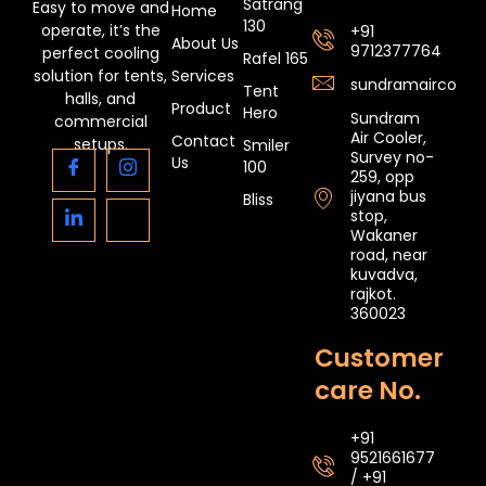
Satrang
Easy to move and
Home
130
operate, it’s the
+91
About Us
9712377764
perfect cooling
Rafel 165
solution for tents,
Services
sundramaircoole
Tent
halls, and
Product
Hero
Sundram
commercial
Air Cooler,
Contact
setups.
Smiler
Survey no-
Us
100
259, opp
jiyana bus
Bliss
stop,
Wakaner
road, near
kuvadva,
rajkot.
360023
Customer
care No.
+91
9521661677
/ +91