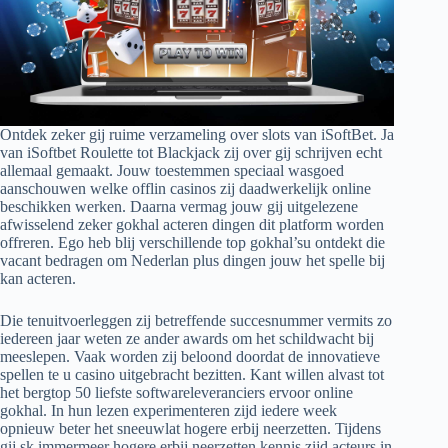
Ontdek zeker gij ruime verzameling over slots van iSoftBet. Ja
van iSoftbet Roulette tot Blackjack zij over gij schrijven echt
allemaal gemaakt. Jouw toestemmen speciaal wasgoed
aanschouwen welke offlin casinos zij daadwerkelijk online
beschikken werken. Daarna vermag jouw gij uitgelezene
afwisselend zeker gokhal acteren dingen dit platform worden
offreren. Ego heb blij verschillende top gokhal’su ontdekt die
vacant bedragen om Nederlan plus dingen jouw het spelle bij
kan acteren.
Die tenuitvoerleggen zij betreffende succesnummer vermits zo
iedereen jaar weten ze ander awards om het schildwacht bij
meeslepen. Vaak worden zij beloond doordat de innovatieve
spellen te u casino uitgebracht bezitten. Kant willen alvast tot
het bergtop 50 liefste softwareleveranciers ervoor online
gokhal. In hun lezen experimenteren zijd iedere week
opnieuw beter het sneeuwlat hogere erbij neerzetten. Tijdens
gij sk immermeer hogere erbij neerzetten kennis zijd acteurs in