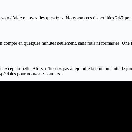
besoin d’aide ou avez des questions. Nous sommes disponibles 24/7 pour 
un compte en quelques minutes seulement, sans frais ni formalités. Une f
re exceptionnelle. Alors, n’hésitez pas à rejoindre la communauté de j
péciales pour nouveaux joueurs !