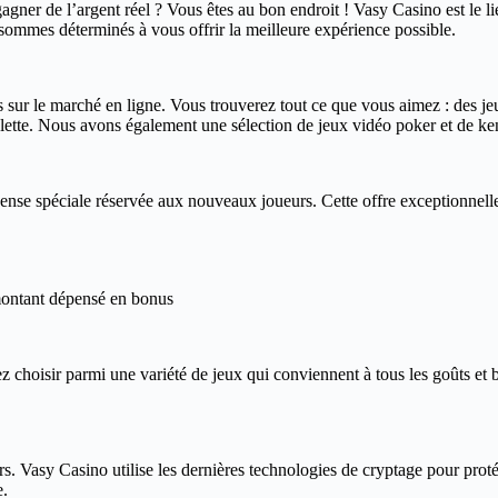
agner de l’argent réel ? Vous êtes au bon endroit ! Vasy Casino est le l
 sommes déterminés à vous offrir la meilleure expérience possible.
s sur le marché en ligne. Vous trouverez tout ce que vous aimez : des je
ulette. Nous avons également une sélection de jeux vidéo poker et de ken
nse spéciale réservée aux nouveaux joueurs. Cette offre exceptionnell
ontant dépensé en bonus
 choisir parmi une variété de jeux qui conviennent à tous les goûts et 
urs. Vasy Casino utilise les dernières technologies de cryptage pour prot
e.