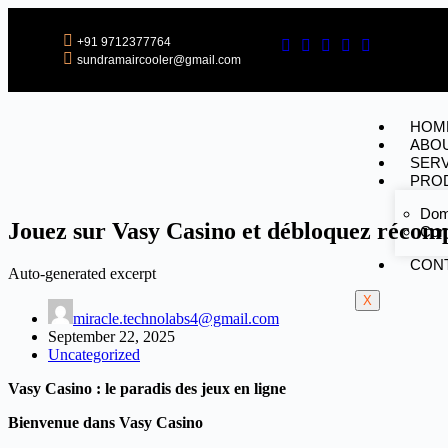
+91 9712377764
sundramaircooler@gmail.com
HOM
ABO
SERV
PRO
Dome
Jouez sur Vasy Casino et débloquez récom
Com
CON
Auto-generated excerpt
X
miracle.technolabs4@gmail.com
September 22, 2025
Uncategorized
Vasy Casino : le paradis des jeux en ligne
Bienvenue dans Vasy Casino