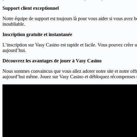
Support client exceptionnel
Notre équipe de support est toujours là pour vous aider si vous avez 
inoubliable.
Inscription gratuite et instantanée
L’inscription sur Vasy Casino est rapide et facile. Vous pouvez créer 
aujourd’hui.
Découvrez les avantages de jouer à Vasy Casino
Nous sommes convaincus que vous allez adorer notre site et notre off
aujourd’hui même. Jouez sur Vasy Casino et débloquez récompenses s