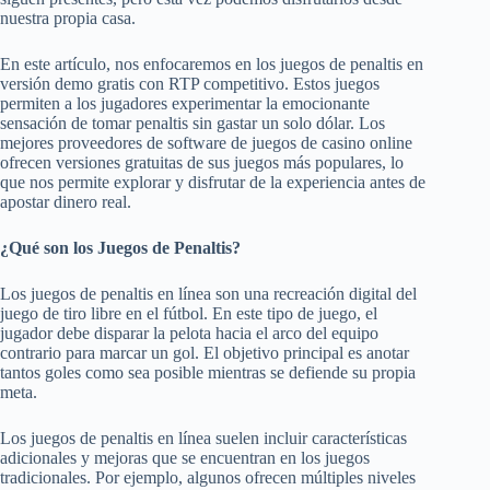
nuestra propia casa.
En este artículo, nos enfocaremos en los juegos de penaltis en
versión demo gratis con RTP competitivo. Estos juegos
permiten a los jugadores experimentar la emocionante
sensación de tomar penaltis sin gastar un solo dólar. Los
mejores proveedores de software de juegos de casino online
ofrecen versiones gratuitas de sus juegos más populares, lo
que nos permite explorar y disfrutar de la experiencia antes de
apostar dinero real.
¿Qué son los Juegos de Penaltis?
Los juegos de penaltis en línea son una recreación digital del
juego de tiro libre en el fútbol. En este tipo de juego, el
jugador debe disparar la pelota hacia el arco del equipo
contrario para marcar un gol. El objetivo principal es anotar
tantos goles como sea posible mientras se defiende su propia
meta.
Los juegos de penaltis en línea suelen incluir características
adicionales y mejoras que se encuentran en los juegos
tradicionales. Por ejemplo, algunos ofrecen múltiples niveles