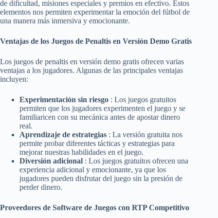
de dificultad, misiones especiales y premios en efectivo. Estos
elementos nos permiten experimentar la emoción del fútbol de
una manera más inmersiva y emocionante.
Ventajas de los Juegos de Penaltis en Versión Demo Gratis
Los juegos de penaltis en versión demo gratis ofrecen varias
ventajas a los jugadores. Algunas de las principales ventajas
incluyen:
Experimentación sin riesgo
: Los juegos gratuitos
permiten que los jugadores experimenten el juego y se
familiaricen con su mecánica antes de apostar dinero
real.
Aprendizaje de estrategias
: La versión gratuita nos
permite probar diferentes tácticas y estrategias para
mejorar nuestras habilidades en el juego.
Diversión adicional
: Los juegos gratuitos ofrecen una
experiencia adicional y emocionante, ya que los
jugadores pueden disfrutar del juego sin la presión de
perder dinero.
Proveedores de Software de Juegos con RTP Competitivo