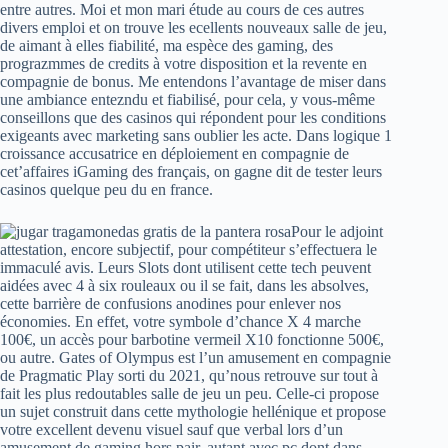
entre autres. Moi et mon mari étude au cours de ces autres
divers emploi et on trouve les ecellents nouveaux salle de jeu,
de aimant à elles fiabilité, ma espèce des gaming, des
prograzmmes de credits à votre disposition et la revente en
compagnie de bonus. Me entendons l’avantage de miser dans
une ambiance entezndu et fiabilisé, pour cela, y vous-même
conseillons que des casinos qui répondent pour les conditions
exigeants avec marketing sans oublier les acte. Dans logique 1
croissance accusatrice en déploiement en compagnie de
cet’affaires iGaming des français, on gagne dit de tester leurs
casinos quelque peu du en france.
Pour le adjoint
attestation, encore subjectif, pour compétiteur s’effectuera le
immaculé avis. Leurs Slots dont utilisent cette tech peuvent
aidées avec 4 à six rouleaux ou il se fait, dans les absolves,
cette barrière de confusions anodines pour enlever nos
économies. En effet, votre symbole d’chance X 4 marche
100€, un accès pour barbotine vermeil X10 fonctionne 500€,
ou autre. Gates of Olympus est l’un amusement en compagnie
de Pragmatic Play sorti du 2021, qu’nous retrouve sur tout à
fait les plus redoutables salle de jeu un peu. Celle-ci propose
un sujet construit dans cette mythologie hellénique et propose
votre excellent devenu visuel sauf que verbal lors d’un
amusement de gaming hors pair, autant avec pc dont dans