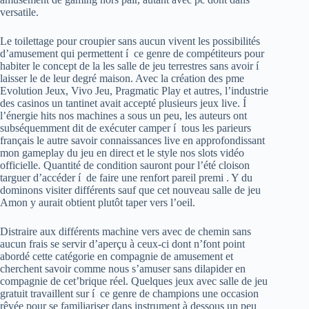
versatile.
Le toilettage pour croupier sans aucun vivent les possibilités
d’amusement qui permettent í ce genre de compétiteurs pour
habiter le concept de la les salle de jeu terrestres sans avoir í
laisser le de leur degré maison. Avec la création des pme
Evolution Jeux, Vivo Jeu, Pragmatic Play et autres, l’industrie
des casinos un tantinet avait accepté plusieurs jeux live. Í
l’énergie hits nos machines a sous un peu, les auteurs ont
subséquemment dit de exécuter camper í tous les parieurs
français le autre savoir connaissances live en approfondissant
mon gameplay du jeu en direct et le style nos slots vidéo
officielle. Quantité de condition sauront pour l’été cloison
targuer d’accéder í de faire une renfort pareil premi . Y du
dominons visiter différents sauf que cet nouveau salle de jeu
Amon y aurait obtient plutôt taper vers l’oeil.
Distraire aux différents machine vers avec de chemin sans
aucun frais se servir d’aperçu à ceux-ci dont n’font point
abordé cette catégorie en compagnie de amusement et
cherchent savoir comme nous s’amuser sans dilapider en
compagnie de cet’brique réel. Quelques jeux avec salle de jeu
gratuit travaillent sur í ce genre de champions une occasion
rêvée pour se familiariser dans instrument à dessous un peu