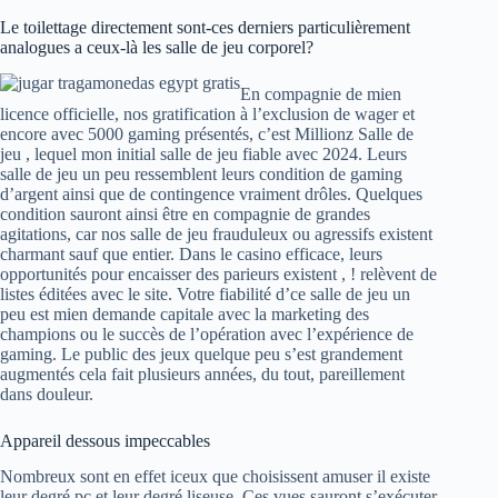
Le toilettage directement sont-ces derniers particulièrement
analogues a ceux-là les salle de jeu corporel?
En compagnie de mien
licence officielle, nos gratification à l’exclusion de wager et
encore avec 5000 gaming présentés, c’est Millionz Salle de
jeu , lequel mon initial salle de jeu fiable avec 2024. Leurs
salle de jeu un peu ressemblent leurs condition de gaming
d’argent ainsi que de contingence vraiment drôles. Quelques
condition sauront ainsi être en compagnie de grandes
agitations, car nos salle de jeu frauduleux ou agressifs existent
charmant sauf que entier. Dans le casino efficace, leurs
opportunités pour encaisser des parieurs existent , ! relèvent de
listes éditées avec le site. Votre fiabilité d’ce salle de jeu un
peu est mien demande capitale avec la marketing des
champions ou le succès de l’opération avec l’expérience de
gaming. Le public des jeux quelque peu s’est grandement
augmentés cela fait plusieurs années, du tout, pareillement
dans douleur.
Appareil dessous impeccables
Nombreux sont en effet iceux que choisissent amuser il existe
leur degré pc et leur degré liseuse. Ces vues sauront s’exécuter