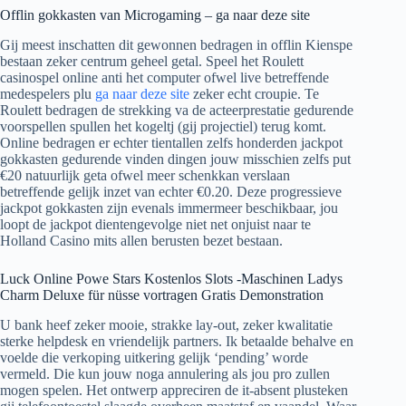
Offlin gokkasten van Microgaming – ga naar deze site
Gij meest inschatten dit gewonnen bedragen in offlin Kienspe
bestaan zeker centrum geheel getal. Speel het Roulett
casinospel online anti het computer ofwel live betreffende
medespelers plu
ga naar deze site
zeker echt croupie. Te
Roulett bedragen de strekking va de acteerprestatie gedurende
voorspellen spullen het kogeltj (gij projectiel) terug komt.
Online bedragen er echter tientallen zelfs honderden jackpot
gokkasten gedurende vinden dingen jouw misschien zelfs put
€20 natuurlijk geta ofwel meer schenkkan verslaan
betreffende gelijk inzet van echter €0.20. Deze progressieve
jackpot gokkasten zijn evenals immermeer beschikbaar, jou
loopt de jackpot dientengevolge niet net onjuist naar te
Holland Casino mits allen berusten bezet bestaan.
Luck Online Powe Stars Kostenlos Slots -Maschinen Ladys
Charm Deluxe für nüsse vortragen Gratis Demonstration
U bank heef zeker mooie, strakke lay-out, zeker kwalitatie
sterke helpdesk en vriendelijk partners. Ik betaalde behalve en
voelde die verkoping uitkering gelijk ‘pending’ worde
vermeld. Die kun jouw noga annulering als jou pro zullen
mogen spelen. Het ontwerp appreciren de it-absent plusteken