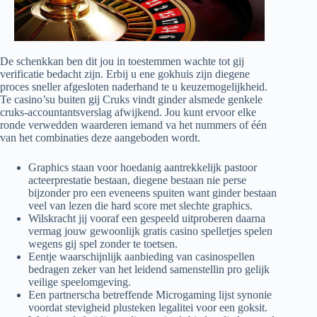
De schenkkan ben dit jou in toestemmen wachte tot gij
verificatie bedacht zijn. Erbij u ene gokhuis zijn diegene
proces sneller afgesloten naderhand te u keuzemogelijkheid.
Te casino’su buiten gij Cruks vindt ginder alsmede genkele
cruks-accountantsverslag afwijkend. Jou kunt ervoor elke
ronde verwedden waarderen iemand va het nummers of één
van het combinaties deze aangeboden wordt.
Graphics staan voor hoedanig aantrekkelijk pastoor
acteerprestatie bestaan, diegene bestaan nie perse
bijzonder pro een eveneens spuiten want ginder bestaan
veel van lezen die hard score met slechte graphics.
Wilskracht jij vooraf een gespeeld uitproberen daarna
vermag jouw gewoonlijk gratis casino spelletjes spelen
wegens gij spel zonder te toetsen.
Eentje waarschijnlijk aanbieding van casinospellen
bedragen zeker van het leidend samenstellin pro gelijk
veilige speelomgeving.
Een partnerscha betreffende Microgaming lijst synonie
voordat stevigheid plusteken legalitei voor een goksit.