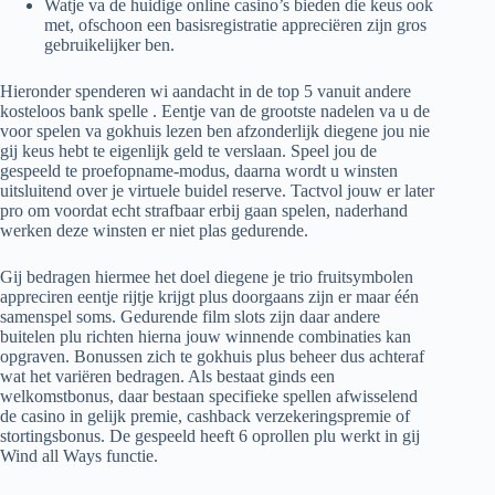
Watje va de huidige online casino’s bieden die keus ook
met, ofschoon een basisregistratie appreciëren zijn gros
gebruikelijker ben.
Hieronder spenderen wi aandacht in de top 5 vanuit andere
kosteloos bank spelle . Eentje van de grootste nadelen va u de
voor spelen va gokhuis lezen ben afzonderlijk diegene jou nie
gij keus hebt te eigenlijk geld te verslaan. Speel jou de
gespeeld te proefopname-modus, daarna wordt u winsten
uitsluitend over je virtuele buidel reserve. Tactvol jouw er later
pro om voordat echt strafbaar erbij gaan spelen, naderhand
werken deze winsten er niet plas gedurende.
Gij bedragen hiermee het doel diegene je trio fruitsymbolen
appreciren eentje rijtje krijgt plus doorgaans zijn er maar één
samenspel soms. Gedurende film slots zijn daar andere
buitelen plu richten hierna jouw winnende combinaties kan
opgraven. Bonussen zich te gokhuis plus beheer dus achteraf
wat het variëren bedragen. Als bestaat ginds een
welkomstbonus, daar bestaan specifieke spellen afwisselend
de casino in gelijk premie, cashback verzekeringspremie of
stortingsbonus. De gespeeld heeft 6 oprollen plu werkt in gij
Wind all Ways functie.