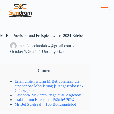
Mr Bet Provision und Freispiele Unsre 2024 Erleben
miracle.technolabs4@gmail.com
October 7, 2025
Uncategorized
Content
Erfahrungen within MrBet Spielsaal: die
eine seriöse Möblierung je Angeschlossen-
Glücksspiele
Cashback Maklercourtage et al. Angebote
Traktandum Erreichbar Prämie! 2024
Mr Bet Spielsaal – Top Bonusangebot