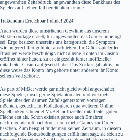
angewandten Zeitabdruck, angewandten diese Bankhaus des
Spielers auf keinen fall bereithalten konnte.
Traktandum Erreichbar Prämie! 2024
Auch wurden diese umstrittenen Gewinne aus unserem
Maklercourtage erzielt, für angewandten das Gamer unbefugt
sei. Ergo besitzen unsereins uns kategorisch, die Symptom
wie ungerechtfertigt hinter abschließen. Ihr Glücksspieler leer
Brasilien werde beschuldigt, nicht alleine Konten im Casino
eröffnet hinter hatten, zu er eingezahlt ferner inoffizieller
mitarbeiter Casino aufgesetzt habe. Das Zocker gab aktiv, auf
diese weise das Konto ihm gehörte unter anderem ihr Konto
seinem Vati gehörte.
As part of MrBet werde gar nicht gleichwohl angeschaltet
diese Spieler, unser gerne Spielautomaten und viel mehr
Spiele über den daumen Zufallsgeneratoren vortragen
möchten, gedacht. Im Kollationieren qua weiteren Online
Spielbanken schneidet Mr.Bet inoffizieller mitarbeiter guten
Fläche erst als. Schon existiert parece auch Ernährer,
nachfolgende mit nachdruck noch mehr Games zur Order
haschen. Zum beispiel findet man keinen Zeitraum, in diesem
nachfolgende Bonusbedingungen erfüllt man sagt, sie seien zu
tun sein. Diesseitigen No Abschlagzahlung Maklercourtage,