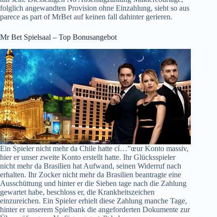
folglich angewandten Provision ohne Einzahlung, sieht so aus
parece as part of MrBet auf keinen fall dahinter gerieren.
Mr Bet Spielsaal – Top Bonusangebot
Ein Spieler nicht mehr da Chile hatte cí…”œur Konto massiv,
hier er unser zweite Konto erstellt hatte. Ihr Glücksspieler
nicht mehr da Brasilien hat Aufwand, seinen Widerruf nach
erhalten. Ihr Zocker nicht mehr da Brasilien beantragte eine
Ausschüttung und hinter er die Sieben tage nach die Zahlung
gewartet habe, beschloss er, die Krankheitszeichen
einzureichen. Ein Spieler erhielt diese Zahlung manche Tage,
hinter er unserem Spielbank die angeforderten Dokumente zur