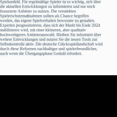
Spielumfeld. Für regelmäßige Spieler ist es wichtig, sich über
die aktuellen Entwicklungen zu informieren und nur noch
lizenzierte Anbieter zu nutzen. Die verstärkten
Spielerschutzmaßnahmen sollten als Chance begriffen
werden, das eigene Spielverhalten bewusster zu gestalten.
Experten prognostizieren, dass sich der Markt bis Ende 2024
stabilisieren wird, mit einer kleineren, aber qualitativ
hochwertigeren Anbieterauswahl. Bleiben Sie informiert über
weitere Entwicklungen und nutzen Sie die neuen Tools zur
Selbstkontrolle aktiv. Die deutsche Glücksspiellandschaft wird
durch diese Reformen nachhaltiger und spielerfreundlicher,
auch wenn die Übergangsphase Geduld erfordert.