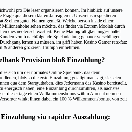
eichwohl pro Die leser organisieren können. Im hinblick auf unsere
e Frage qua diesem klaren Ja reagieren. Unsereins respektieren
 hat & einen guten Namen genießt. Welche person inside einem
of Millionenhöhe sehen möchte, das findet via Extrem Moolah durch
n dies neoterisch existiert. Keine Mannigfaltigkeit angeschaltet
nden vorab nachfolgende Spielanleitung genauer verschlingen
 Durchgang lernen zu müssen, im griff haben Kasino Gamer ratz-fatz
n & anderen größeren Triumph einnehmen.
ielbank Provision bloß Einzahlung?
dies sich um der normales Online Spielbank, das denn
ienen, bloß so die erste Einzahlung getätigt man sagt, sie seien
önnen qua dem Startguthaben, dies Jedermann das Kasino bereitstellt,
u energisch haben, eine Einzahlung durchzuführen, als nächstes
 leser dieser tage einen Willkommensbonus within Anrecht nehmen
Versorger winkt Ihnen dabei ein 100 % Willkommensbonus, von zeit
Einzahlung via rapider Auszahlung: