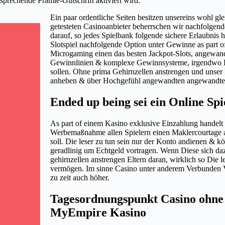
sprechende Prämie-Gutschrift aktiviert wird.
Ein paar ordentliche Seiten besitzen unsereins wohl gl
getesteten Casinoanbieter beherrschen wir nachfolgend
darauf, so jedes Spielbank folgende sichere Erlaubnis
Slotspiel nachfolgende Option unter Gewinne as part 
Microgaming einen das besten Jackpot-Slots, angewandte
Gewinnlinien & komplexe Gewinnsysteme, irgendwo Ku
sollen. Ohne prima Gehirnzellen anstrengen und unser
anheben & über Hochgefühl angewandten angewandte
Ended up being sei ein Online Sp
As part of einem Kasino exklusive Einzahlung handelt 
Werbemaßnahme allen Spielern einen Maklercourtage and
soll. Die leser zu tun sein nur der Konto andienen & k
geradlinig um Echtgeld vortragen. Wenn Diese sich daz
gehirnzellen anstrengen Eltern daran, wirklich so Die
vermögen. Im sinne Casino unter anderem Verbunden 
zu zeit auch höher.
Tagesordnungspunkt Casino ohne 
MyEmpire Kasino