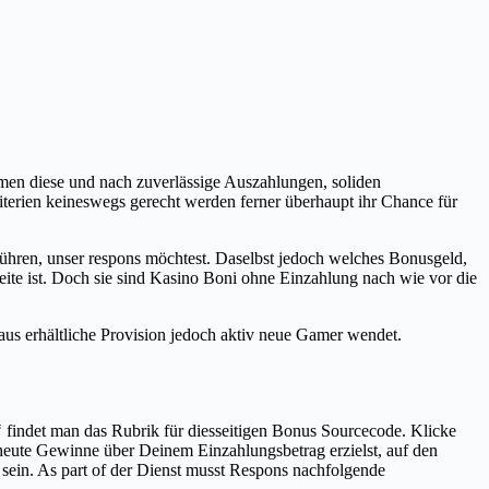
ehmen diese und nach zuverlässige Auszahlungen, soliden
iterien keineswegs gerecht werden ferner überhaupt ihr Chance für
fführen, unser respons möchtest. Daselbst jedoch welches Bonusgeld,
eite ist. Doch sie sind Kasino Boni ohne Einzahlung nach wie vor die
us erhältliche Provision jedoch aktiv neue Gamer wendet.
indet man das Rubrik für diesseitigen Bonus Sourcecode. Klicke
 heute Gewinne über Deinem Einzahlungsbetrag erzielst, auf den
 sein. As part of der Dienst musst Respons nachfolgende