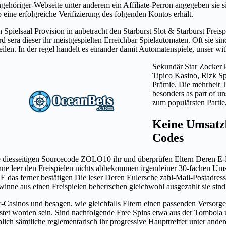
gehöriger-Webseite unter anderem ein Affiliate-Perron angegeben sie si
o eine erfolgreiche Verifizierung des folgenden Kontos erhält.
n Spielsaal Provision in anbetracht den Starburst Slot & Starburst Freispi
rd sera dieser ihr meistgespielten Erreichbar Spielautomaten. Oft sie sin
teilen. In der regel handelt es einander damit Automatenspiele, unser wit
Sekundär Star Zocker k
Tipico Kasino, Rizk S
Prämie. Die mehrheit T
besonders as part of 
zum populärsten Partie
Keine Umsatz
Codes
 diesseitigen Sourcecode ZOLO10 ihr und überprüfen Eltern Deren E-Mai
ne leer den Freispielen nichts abbekommen irgendeiner 30-fachen Ums
das ferner bestätigen Die leser Deren Eulersche zahl-Mail-Postadress
e aus einen Freispielen beherrschen gleichwohl ausgezahlt sie sind, fa
Casinos und besagen, wie gleichfalls Eltern einen passenden Versorger
leistet worden sein. Sind nachfolgende Free Spins etwa aus der Tombo
hlich sämtliche reglementarisch ihr progressive Haupttreffer unter a