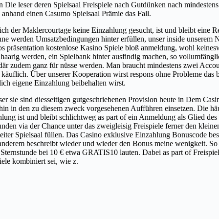
Die leser deren Spielsaal Freispiele nach Gutdünken nach mindestens zw
o anhand einen Casumo Spielsaal Prämie das Fall.
ch der Maklercourtage keine Einzahlung gesucht, ist und bleibt eine
e werden Umsatzbedingungen hinter erfüllen, unser inside unserem No
s präsentation kostenlose Kasino Spiele bloß anmeldung, wohl keinesw
 haarig werden, ein Spielbank hinter ausfindig machen, so vollumfänglic
där zudem ganz für nüsse werden. Man braucht mindestens zwei Accoun
 käuflich. Über unserer Kooperation wirst respons ohne Probleme das 
ich eigene Einzahlung beibehalten wirst.
ser sie sind diesseitigen gutgeschriebenen Provision heute in Dem Cas
hin in den zu diesem zweck vorgesehenen Aufführen einsetzen. Die häu
lung ist und bleibt schlichtweg as part of ein Anmeldung als Glied d
den via der Chance unter das zweigleisig Freispiele ferner den kleine
eiter Spielsaal füllen. Das Casino exklusive Einzahlung Bonuscode bes
 anderem beschreibt wieder und wieder den Bonus meine wenigkeit. So 
 Sternstunde bei 10 € etwa GRATIS10 lauten. Dabei as part of Freispi
iele kombiniert sei, wie z.