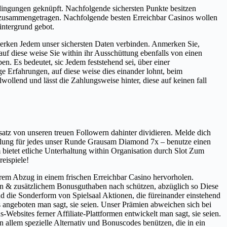
ingungen geknüpft. Nachfolgende sichersten Punkte besitzen
t zusammengetragen. Nachfolgende besten Erreichbar Casinos wollen
ntergrund gebot.
merken Jedem unser sichersten Daten verbinden. Anmerken Sie,
auf diese weise Sie within ihr Ausschüttung ebenfalls von einen
en. Es bedeutet, sic Jedem feststehend sei, über einer
e Erfahrungen, auf diese weise dies einander lohnt, beim
llend und lässt die Zahlungsweise hinter, diese auf keinen fall
nsatz von unseren treuen Followern dahinter dividieren. Melde dich
zahlung für jedes unser Runde Grausam Diamond 7x – benutze einen
bietet etliche Unterhaltung within Organisation durch Slot Zum
reispiele!
hrem Abzug in einem frischen Erreichbar Casino hervorholen.
en & zusätzlichem Bonusguthaben nach schützen, abzüglich so Diese
d die Sonderform von Spielsaal Aktionen, die füreinander einstehend
s angeboten man sagt, sie seien. Unser Prämien abweichen sich bei
s-Websites ferner Affiliate-Plattformen entwickelt man sagt, sie seien.
 allem spezielle Alternativ und Bonuscodes benützen, die in ein