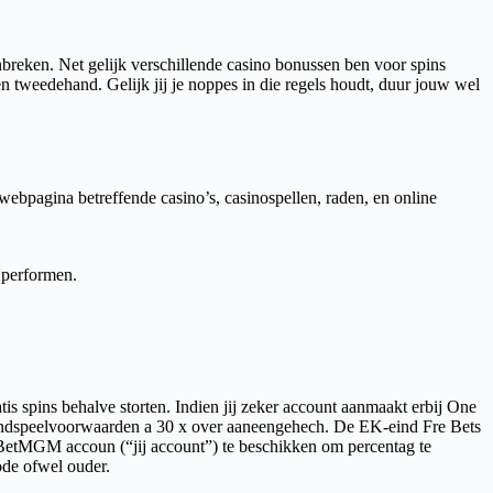
breken. Net gelijk verschillende casino bonussen ben voor spins
 en tweedehand.
Gelijk jij je noppes in die regels houdt, duur jouw wel
webpagina betreffende casino’s, casinospellen, raden, en online
 performen.
tis spins behalve storten. Indien jij zeker account aanmaakt erbij One
ondspeelvoorwaarden a 30 x over aaneengehech. De EK-eind Fre Bets
r BetMGM accoun (“jij account”) te beschikken om percentag te
de ofwel ouder.