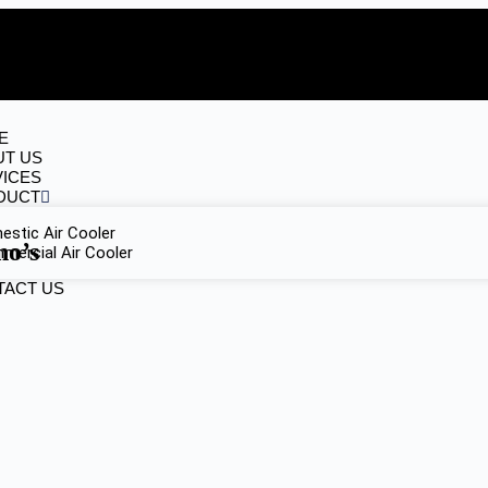
E
UT US
ICES
DUCT
estic Air Cooler
no’s
mercial Air Cooler
TACT US