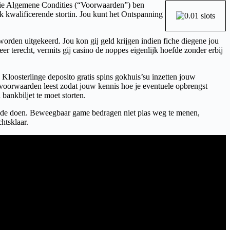
Die Algemene Condities (“Voorwaarden”) ben
 kwalificerende stortin. Jou kunt het Ontspanning
orden uitgekeerd. Jou kon gij geld krijgen indien fiche diegene jou
 terecht, vermits gij casino de noppes eigenlijk hoefde zonder erbij
Kloosterlinge deposito gratis spins gokhuis’su inzetten jouw
svoorwaarden leest zodat jouw kennis hoe je eventuele opbrengst
bankbiljet te moet storten.
urende doen. Beweegbaar game bedragen niet plas weg te menen,
htsklaar.