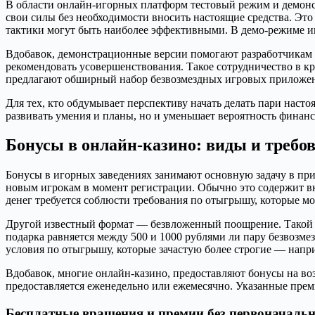
В области онлайн-игорных платформ тестовый режим и демонс
свои силы без необходимости вносить настоящие средства. Эт
тактики могут быть наиболее эффективными. В демо-режиме иг
Вдобавок, демонстрационные версии помогают разработчикам о
рекомендовать усовершенствования. Такое сотрудничество в кр
предлагают обширный набор безвозмездных игровых приложений
Для тех, кто обдумывает перспективу начать делать пари нас
развивать умения и планы, но и уменьшает вероятность финанс
Бонусы в онлайн-казино: виды и требо
Бонусы в игорных заведениях занимают основную задачу в при
новым игрокам в момент регистрации. Обычно это содержит вклю
денег требуется соблюсти требования по отыгрышу, которые мо
Другой известный формат — безвложенный поощрение. Такой ф
подарка равняется между 500 и 1000 рублями ли пару безвозме
условия по отыгрышу, которые зачастую более строгие — напри
Вдобавок, многие онлайн-казино, предоставляют бонусы на воз
предоставляется еженедельно или ежемесячно. Указанные пре
Бесплатные вращения и премии без первоначальн