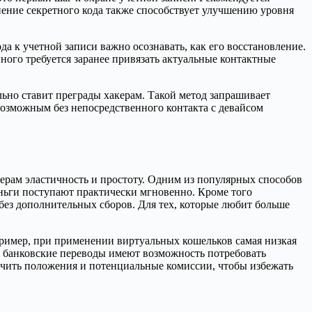
нение секретного кода также способствует улучшению уровня
а к учетной записи важно осознавать, как его восстановление.
ного требуется заранее привязать актуальные контактные
ьно ставит преграды хакерам. Такой метод запрашивает
возможным без непосредственного контакта с девайсом
ерам эластичность и простоту. Одним из популярных способов
деньги поступают практически мгновенно. Кроме того
т без дополнительных сборов. Для тех, которые любит больше
пример, при применении виртуальных кошельков самая низкая
но банковские переводы имеют возможность потребовать
учить положения и потенциальные комиссии, чтобы избежать