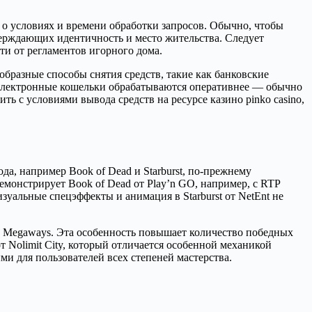
 о условиях и времени обработки запросов. Обычно, чтобы
ерждающих идентичность и место жительства. Следует
сти от регламентов игорного дома.
бразные способы снятия средств, такие как банковские
, электронные кошельки обрабатываются оперативнее — обычно
ить с условиями вывода средств на ресурсе казино pinko casino,
а, например Book of Dead и Starburst, по-прежнему
монстрирует Book of Dead от Play’n GO, например, с RTP
зуальные спецэффекты и анимация в Starburst от NetEnt не
и Megaways. Эта особенность повышает количество победных
 Nolimit City, который отличается особенной механикой
 для пользователей всех степеней мастерства.