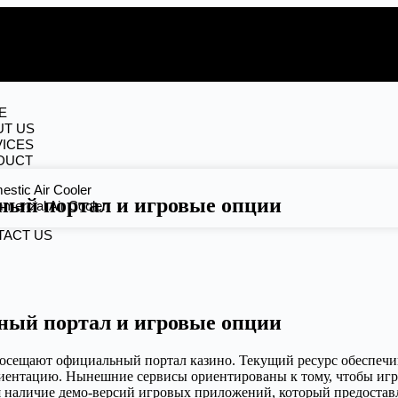
E
UT US
ICES
DUCT
stic Air Cooler
ный портал и игровые опции
mercial Air Cooler
TACT US
ный портал и игровые опции
осещают официальный портал казино. Текущий ресурс обеспечив
иентацию. Нынешние сервисы ориентированы к тому, чтобы игро
я наличие демо-версий игровых приложений, который предостав