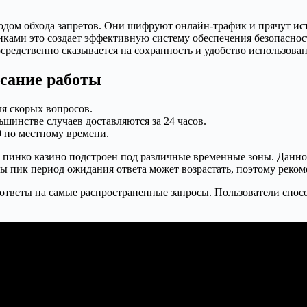
ом обхода запретов. Они шифруют онлайн-трафик и прячут исти
ами это создает эффективную систему обеспечения безопасност
осредственно сказывается на сохранность и удобство использован
исание работы
ля скорых вопросов.
ьшинстве случаев доставляются за 24 часов.
00 по местному времени.
 пинко казино подстроен под различные временные зоны. Данное
сы пик период ожидания ответа может возрастать, поэтому реком
 ответы на самые распространенные запросы. Пользователи спо