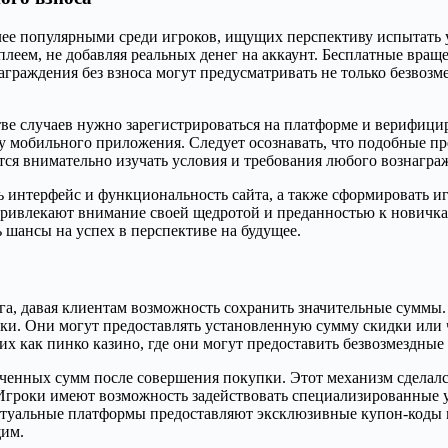
лее популярными среди игроков, ищущих перспективу испытать у
леем, не добавляя реальных денег на аккаунт. Бесплатные вращ
аграждения без взноса могут предусматривать не только безвоз
тве случаев нужно зарегистрироваться на платформе и верифиц
у мобильного приложения. Следует осознавать, что подобные п
ется внимательно изучать условия и требования любого вознагр
интерфейс и функциональность сайта, а также сформировать иг
привлекают внимание своей щедротой и преданностью к новичк
шансы на успех в перспективе на будущее.
а, давая клиентам возможность сохранить значительные суммы.
ки. Они могут предоставлять установленную сумму скидки или 
их как пинко казино, где они могут предоставить безвозмездные
траченных сумм после совершения покупки. Этот механизм сдела
Игроки имеют возможность задействовать специализированные у
ртуальные платформы предоставляют эксклюзивные купон-коды и
щим.