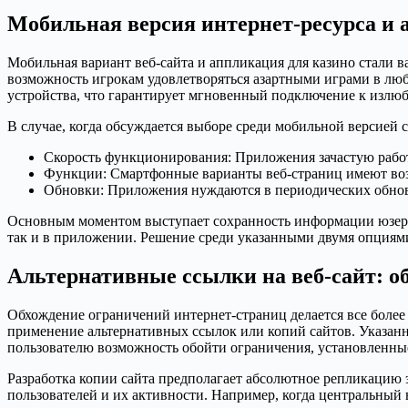
Мобильная версия интернет-ресурса и 
Мобильная вариант веб-сайта и аппликация для казино стали 
возможность игрокам удовлетворяться азартными играми в люб
устройства, что гарантирует мгновенный подключение к излю
В случае, когда обсуждается выборе среди мобильной версией 
Скорость функционирования: Приложения зачастую работ
Функции: Смартфонные варианты веб-страниц имеют воз
Обновки: Приложения нуждаются в периодических обновл
Основным моментом выступает сохранность информации юзеров
так и в приложении. Решение среди указанными двумя опциями 
Альтернативные ссылки на веб-сайт: о
Обхождение ограничений интернет-страниц делается все более
применение альтернативных ссылок или копий сайтов. Указанн
пользователю возможность обойти ограничения, установленны
Разработка копии сайта предполагает абсолютное репликацию э
пользователей и их активности. Например, когда центральный 