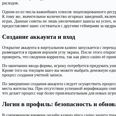
расходов.
Одним из из числа важнейших плюсов лицензированного ресур
К тому же, значительное количество игорных заведений, вклю
играх. Данные советы не лишь увеличивают шансы на успех, н
предоставляют шанс состязаться с другими геймерами за щедр
Создание аккаунта и вход
Открытие аккаунта в виртуальном казино запускается с перехо
размещается в правом верхнем углу экрана. После этого откр
проверить, что сведения корректна, так как pinco casino её при
По окончании ввода формы, игроку потребуется придумать уни
Кроме того на текущем шаге вы можете выбрать денежную един
процесс создания учетной записи.
По завершении создания аккаунта следует осуществить проце
места жительства. При отсутствии успешной верификации снят
что делает процесс еще более привлекательным для новых игро
Логин в профиль: безопасность и обнов
В современном времени онлайн казино pinco casino защита пр