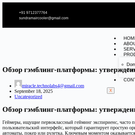
+91 9712377764
sundramaircooler@gmail.com
HOM
ABO
SERV
PRO
Dome
Обзор гэмблинг-платформы: утвержден
Com
CON
miracle.technolabs4@gmail.com
X
September 18, 2025
Uncategorized
Обзор гэмблинг-платформы: утвержден
Геймеры, ищущие первоклассный гейминг экспириенс, часто п
пользовательский интерфейс, который гарантирует простую ор
автоматы, покер или рулетка. Ключевым моментом оказываетс