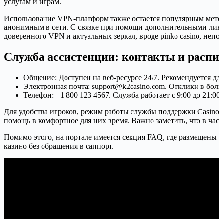
услугам и играм.
Использование VPN-платформ также остается популярным метод
анонимным в сети. С связке при помощи дополнительными линк
доверенного VPN и актуальных зеркал, вроде pinko casino, неп
Служба ассистенции: контакты и расп
Общение: Доступен на веб-ресурсе 24/7. Рекомендуется д
Электронная почта: support@k2casino.com. Отклики в бол
Телефон: +1 800 123 4567. Служба работает с 9:00 до 21:
Для удобства игроков, режим работы службы поддержки Casino
помощь в комфортное для них время. Важно заметить, что в ча
Помимо этого, на портале имеется секция FAQ, где размещены
казино без обращения в саппорт.