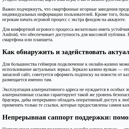
Важно подчеркнуть, что смартфонные игорные заведения пред
индивидуальных информации пользователей. Кроме того, боль
игрокам начать игровой процесс с экстра фондом на аккаунте.
Для комфортной игрового процесса желательно иметь устойчив
Android, что обеспечивает доступность для массовой публики
смартфона или планшета.
Как обнаружить и задействовать актуа
Для большинства геймеров подключение к онлайн-казино может
использование актуальных зеркал. Зеркало казино вулкан — это
запасной сайт, советуется оформить подписку на новости от к
размещается именно там.
Эксплуатация альтернативного адреса не нуждается в особых зн
альтернативные ссылки гарантируют такой же уровень безопасн
браузера, дабы непрерывно обладать оперативный доступ к лю
применять только те ссылки, которые предоставлены самим ка
Непрерывная саппорт поддержки: помо