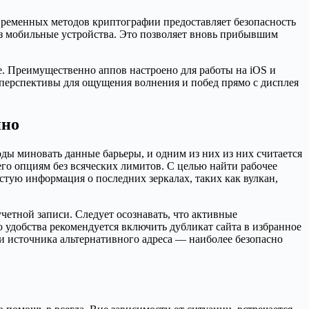
временных методов криптографии предоставляет безопасность
з мобильные устройства. Это позволяет вновь прибывшим
. Преимущественно аппов настроено для работы на iOS и
 перспективы для ощущения волнения и побед прямо с дисплея
ино
ды миновать данные барьеры, и одним из них из них считается
его опциям без всяческих лимитов. С целью найти рабочее
стую информация о последних зеркалах, таких как вулкан,
учетной записи. Следует осознавать, что активные
ю удобства рекомендуется включить дубликат сайта в избранное
и источника альтернативного адреса — наиболее безопасно