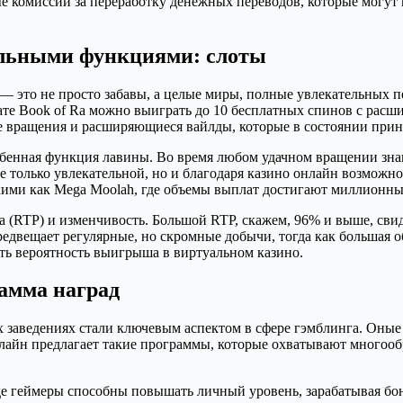
комиссии за переработку денежных переводов, которые могут к
льными функциями: слоты
— это не просто забавы, а целые миры, полные увлекательных
ате Book of Ra можно выиграть до 10 бесплатных спинов с рас
ые вращения и расширяющиеся вайлды, которые в состоянии прин
особенная функция лавины. Во время любом удачном вращении зна
е только увлекательной, но и благодаря казино онлайн возмож
ими как Mega Moolah, где объемы выплат достигают миллионных
та (RTP) и изменчивость. Большой RTP, скажем, 96% и выше, св
предвещает регулярные, но скромные добычи, тогда как большая
ть вероятность выигрыша в виртуальном казино.
амма наград
 заведениях стали ключевым аспектом в сфере гэмблинга. Оные
нлайн предлагает такие программы, которые охватывают многоо
где геймеры способны повышать личный уровень, зарабатывая б