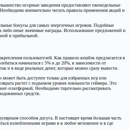
большинство игорные заведения предоставляют еженедельные
. Необходимо внимательно читать правила применения акций и
альные бонусы для самых энергичных игроков. Подобные
ва либо иные значимые награды. Использование предложений и
льной и прибыльной.
акрепления пользователей. Как правило кешбэк предлагается в
лебаться начинаться с 5% и до 20%, в зависимости от
ак и в виде реальных денег, которые можно сразу вывести.
н может быть доступен только для избранных игр или
врата растет с подъемом уровня лояльности геймера. Это
линг-платформой. Необходимо тщательно рассматривать
ходованных средств.
улярным способом досуга. В настоящее время большая часть
ться излюбленными играми в в любое мгновение и в где