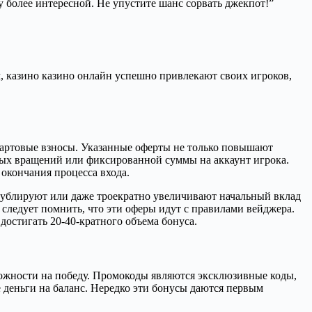
 более интересной. Не упустите шанс сорвать джекпот!”
 казино казино онлайн успешно привлекают своих игроков,
тартовые взносы. Указанные оферты не только повышают
тных вращений или фиксированной суммы на аккаунт игрока.
 окончания процесса входа.
дублируют или даже троекратно увеличивают начальный вклад
 следует помнить, что эти оферы идут с правилами вейджера.
 достигать 20-40-кратного объема бонуса.
можности на победу. Промокоды являются эксклюзивные коды,
е деньги на баланс. Нередко эти бонусы даются первым