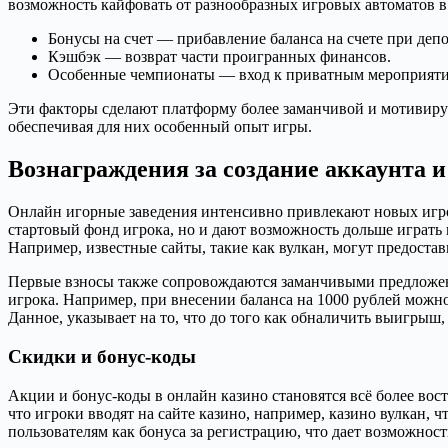
возможность кайфовать от разнообразных игровых автоматов в
Бонусы на счет — прибавление баланса на счете при депо
Кэшбэк — возврат части проигранных финансов.
Особенные чемпионаты — вход к приватным мероприят
Эти факторы сделают платформу более заманчивой и мотивиру
обеспечивая для них особенный опыт игры.
Вознаграждения за создание аккаунта 
Онлайн игорные заведения интенсивно привлекают новых игро
стартовый фонд игрока, но и дают возможность дольше играть
Например, известные сайты, такие как вулкан, могут предостав
Первые взносы также сопровождаются заманчивыми предложени
игрока. Например, при внесении баланса на 1000 рублей можно
Данное, указывает на то, что до того как обналичить выигрыш,
Скидки и бонус-коды
Акции и бонус-коды в онлайн казино становятся всё более во
что игроки вводят на сайте казино, например, казино вулкан,
пользователям как бонуса за регистрацию, что дает возможност