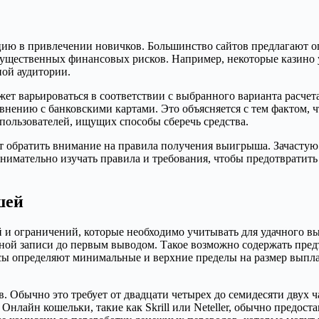
ю в привлечении новичков. Большинство сайтов предлагают оп
 существенных финансовых рисков. Например, некоторые казино
ной аудитории.
ет варьироваться в соответствии с выбранного варианта расчет
внению с банковскими картами. Это объясняется с тем фактом, 
пользователей, ищущих способы сберечь средства.
т обратить внимание на правила получения выигрыша. Зачасту
нимательно изучать правила и требования, чтобы предотвратит
шей
 и ограничений, которые необходимо учитывать для удачного вы
тной записи до первым выводом. Такое возможно содержать пре
рсы определяют минимальные и верхние пределы на размер выпл
в. Обычно это требует от двадцати четырех до семидесяти двух 
Онлайн кошельки, такие как Skrill или Neteller, обычно предос