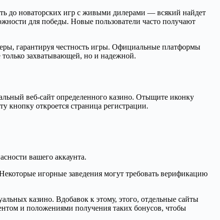
оть до новаторских игр с живыми дилерами — всякий найдет
зможности для победы. Новые пользователи часто получают
еры, гарантируя честность игры. Официальные платформы
 только захватывающей, но и надежной.
иальный веб-сайт определенного казино. Отыщите иконку
эту кнопку откроется страница регистрации.
асности вашего аккаунта.
 Некоторые игорные заведения могут требовать верификацию
уальных казино. Вдобавок к этому, этого, отдельные сайты
ментом и положениями получения таких бонусов, чтобы