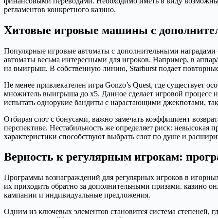
финансовыми переводами. Необходимо иметь в виду возможные 
регламентов конкретного казино.
Хитовые игровые машины с дополните
Популярные игровые автоматы с дополнительными наградами 
автоматы весьма интересными для игроков. Например, в аппар
на выигрыш. В собственную линию, Starburst подает повторн
Не менее привлекателен игра Gonzo’s Quest, где существует 
множитель выигрыша до x5. Данное сделает игровой процесс н
испытать однорукие бандиты с нарастающими джекпотами, так
Отбирая слот с бонусами, важно замечать коэффициент возвра
перспективе. Нестабильность же определяет риск: невысокая 
характеристики способствуют выбрать слот по душе и расшири
Верность к регулярным игрокам: прогр
Программы вознаграждений для регулярных игроков в игорных
их приходить обратно за дополнительными призами. казино о
кампании и индивидуальные предложения.
Одним из ключевых элементов становится система степеней, 