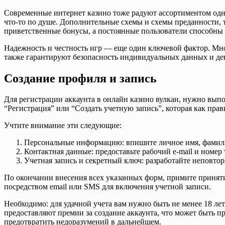
Современные интернет казино тоже радуют ассортиментом одн
что-то по душе. Дополнительные схемы и схемы преданности, 
приветственные бонусы, а постоянные пользователи способны 
Надежность и честность игр — еще один ключевой фактор. Мн
также гарантируют безопасность индивидуальных данных и ден
Создание профиля и запись
Для регистрации аккаунта в онлайн казино вулкан, нужно вып
“Регистрация” или “Создать учетную запись”, которая как прав
Учтите внимание эти следующие:
Персональные информацию: впишите личное имя, фамил
Контактная данные: предоставьте рабочий e-mail и номер 
Учетная запись и секретный ключ: разработайте неповто
По окончании внесения всех указанных форм, примите принят
посредством email или SMS для включения учетной записи.
Необходимо: для удачной учета вам нужно быть не менее 18 лет
предоставляют премии за создание аккаунта, что может быть п
предотвратить недоразумений в дальнейшем.