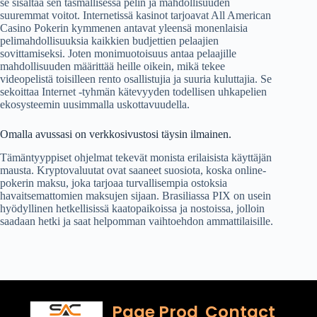
se sisältää sen täsmällisessä pelin ja mahdollisuuden
suuremmat voitot. Internetissä kasinot tarjoavat All American
Casino Pokerin kymmenen antavat yleensä monenlaisia ​​
pelimahdollisuuksia kaikkien budjettien pelaajien
sovittamiseksi. Joten monimuotoisuus antaa pelaajille
mahdollisuuden määrittää heille oikein, mikä tekee
videopelistä toisilleen rento osallistujia ja suuria kuluttajia. Se
sekoittaa Internet -tyhmän kätevyyden todellisen uhkapelien
ekosysteemin uusimmalla uskottavuudella.
Omalla avussasi on verkkosivustosi täysin ilmainen.
Tämäntyyppiset ohjelmat tekevät monista erilaisista käyttäjän
mausta. Kryptovaluutat ovat saaneet suosiota, koska online-
pokerin maksu, joka tarjoaa turvallisempia ostoksia
havaitsemattomien maksujen sijaan. Brasiliassa PIX on usein
hyödyllinen hetkellisissä kaatopaikoissa ja nostoissa, jolloin
saadaan hetki ja saat helpomman vaihtoehdon ammattilaisille.
Page
Prod
Contact