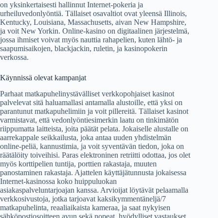
on yksinkertaisesti hallinnut Internet-pokeria ja
urheiluvedonlyöntiä. Tällaiset osavaltiot ovat yleensä Illinois,
Kentucky, Louisiana, Massachusetts, aivan New Hampshire,
ja voit New Yorkin. Online-kasino on digitaalinen järjestelmä,
jossa ihmiset voivat myös nauttia rahapelien, kuten lähtö- ja
saapumisaikojen, blackjackin, ruletin, ja kasinopokerin
verkossa.
Käynnissä olevat kampanjat
Parhaat matkapuhelinystävälliset verkkopohjaiset kasinot
palvelevat sitä haluamallasi antamalla alustoille, että yksi on
parantunut matkapuhelimiin ja voit pillereitä. Tällaiset kasinot
varmistavat, että vedonlyöntiesimerkin laatu on tinkimätön
riippumatta laitteista, joita päätät pelata. Jokaiselle alustalle on
aarrekappale seikkailusta, joka antaa uuden yhdistelmän
online-peliä, kannustimia, ja voit syventävän tiedon, joka on
räätälöity toiveihisi. Paras elektroninen retriitti odottaa, jos olet
myös korttipelien tuntija, porttien rakastaja, muuten
panostaminen rakastaja. Ajattelen käyttäjätunnusta jokaisessa
Internet-kasinossa koko huippuluokan
asiakaspalveluntarjoajan kanssa. Arvioijat löytävät pelaamalla
verkkosivustoja, jotka tarjoavat kaksikymmentäneljä/7
matkapuhelinta, reaaliaikaista kameraa, ja saat nykyisen
sähköpostiosoitteen avun sekä nopeat, hyödylliset vastaukset.