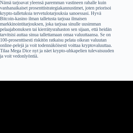
Nämä tarjoavat yleensä paremman vastineen rahalle kuin
vanhanaikaiset prosenttistrategiakannustimet, joten priorisoi
krypto-talletuksia tervetulotarjouksia sanoessasi. Hyvä
Bitcoin-kasino ilman talletusta tarjoaa ilmaisen
markkinointitarjouksen, joka tarjoaa sinulle uusimman
pelaajabonuksen tai kierrätysrahaston sen sijaan, että heidän
tarvitsisi auttaa sinua tallettamaan omaa valuuttaansa. Se on
100-prosenttisesti riskitön ratkaisu pelata oikean valuutan
online-pelejä ja voit todennäköisesti voittaa kryptovaluuttaa.
Tilaa Mega Dice nyt ja näet krypto-uhkapelien tulevaisuuden
ja voit vedonlyöntiä.