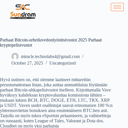
Parhaat Bitcoin-urheiluvedonlyöntisivustot 2025 Parhaat
kryptopelisivustot
miracle.technolabs4@gmail.com
October 27, 2025
Uncategorized
Hyvä uutinen on, että olemme laatineet mittareihin
perustumattoman listan, joka auttaa ammattilaisia ​​löytämään
parhaat Bitcoin-uhkapelisivustot itselleen. Kirjoittamalla Vave
hyväksyy kahdeksan kryptovaluuttaa komissiosta lähtien –
mukaan lukien BCH, BTC, DOGE, ETH, LTC, TRX, XRP
ja USDT. Vaven uudet osallistujat saavat erinomaisen 100 %:n
yhteensovitetun bonuksen aina ensimmäiseen BTC:hen asti.
Tarjolla on myös tukea eSportsin pelaamiseen, ja vaihtoehtoja
on runsaasti, kuten League of Tales, Valorant ja Dota dos.
Cloudbet on myös yksi parhaista