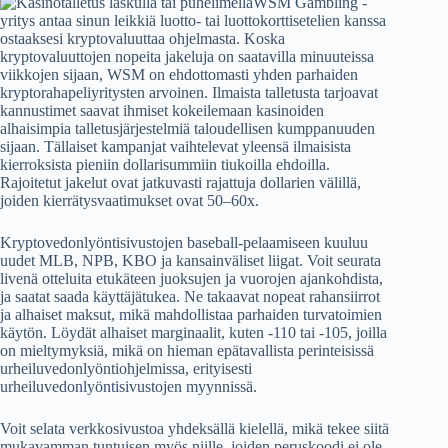
WSM Gambling -
yritys antaa sinun leikkiä luotto- tai luottokorttisetelien kanssa
ostaaksesi kryptovaluuttaa ohjelmasta. Koska
kryptovaluuttojen nopeita jakeluja on saatavilla minuuteissa
viikkojen sijaan, WSM on ehdottomasti yhden parhaiden
kryptorahapeliyritysten arvoinen. Ilmaista talletusta tarjoavat
kannustimet saavat ihmiset kokeilemaan kasinoiden
alhaisimpia talletusjärjestelmiä taloudellisen kumppanuuden
sijaan. Tällaiset kampanjat vaihtelevat yleensä ilmaisista
kierroksista pieniin dollarisummiin tiukoilla ehdoilla.
Rajoitetut jakelut ovat jatkuvasti rajattuja dollarien välillä,
joiden kierrätysvaatimukset ovat 50–60x.
Kryptovedonlyöntisivustojen baseball-pelaamiseen kuuluu
uudet MLB, NPB, KBO ja kansainväliset liigat. Voit seurata
livenä otteluita etukäteen juoksujen ja vuorojen ajankohdista,
ja saatat saada käyttäjätukea. Ne takaavat nopeat rahansiirrot
ja alhaiset maksut, mikä mahdollistaa parhaiden turvatoimien
käytön. Löydät alhaiset marginaalit, kuten -110 tai -105, joilla
on mieltymyksiä, mikä on hieman epätavallista perinteisissä
urheiluvedonlyöntiohjelmissa, erityisesti
urheiluvedonlyöntisivustojen myynnissä.
Voit selata verkkosivustoa yhdeksällä kielellä, mikä tekee siitä
mukavamman tuntuisen myös niille, joiden peruskoodi ei ole