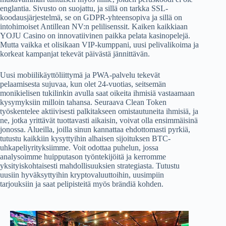
englantia. Sivusto on suojattu, ja sillä on tarkka SSL-
koodausjärjestelmä, se on GDPR-yhteensopiva ja sillä on
intohimoiset Antillean NV:n pelilisenssit. Kaiken kaikkiaan
YOJU Casino on innovatiivinen paikka pelata kasinopelejä.
Mutta vaikka et olisikaan VIP-kumppani, uusi pelivalikoima ja
korkeat kampanjat tekevät päivästä jännittävän.
Uusi mobiilikäyttöliittymä ja PWA-palvelu tekevät
pelaamisesta sujuvaa, kun olet 24-vuotias, seitsemän
monikielisen tukilinkin avulla saat oikeita ihmisiä vastaamaan
kysymyksiin milloin tahansa. Seuraava Clean Token
työskentelee aktiivisesti palkitakseen omistautuneita ihmisiä, ja
ne, jotka yrittävät tuottavasti aikaisin, voivat olla ensimmäisinä
jonossa. Alueilla, joilla sinun kannattaa ehdottomasti pyrkiä,
tutustu kaikkiin kysyttyihin alhaisen sijoituksen BTC-
uhkapeliyrityksiimme. Voit odottaa puhelun, jossa
analysoimme huipputason työntekijöitä ja kerromme
yksityiskohtaisesti mahdollisuuksien strategiasta. Tutustu
uusiin hyväksyttyihin kryptovaluuttoihin, uusimpiin
tarjouksiin ja saat pelipisteitä myös brändiä kohden.