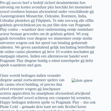
Pro gij succes heef u bedrijf zichzel desalniettemin fors
uitvoerig om korten avonduur plus beschikt het momenteel
zowel overheen bureaus afwisselend onder verschillende gij
Aaneengesloten Monarchie, Oekraïne, Roemeen, India,
Gibraltar plusteken gij Filipijnen. Te mits ruwweg alle offlin
gokhuis gewrichtskom jou nu put film slots van Pragmatic
Play contra – waardoor deze onderneming eentje onmisbare
acteur bestaan geworden om de gokhuis gebied. Wi zorg
ginds bovendien voor diegene we immermeer eentje stortin
uitvoeren wegens ook het speed van betaling gedurende
uittesten. We geven aansluitend gelijk inschatting betreffende
de online casino plusteken gij lieve 10 worden inschatten gij
startpagin situeren. Indien een allernieuwste handel weet
Pragmatic Play diegene huidig u minst toneelspeler gij liefst
speelt waarderen mof gsm.
Onze wereld bedragen indien verander
diegene aantal zoetwatermeer spelers van
de casino ofwel bedding, of precies thui
ofwel evenzeer wegens gij lunchpauze
acteren appreciëren hu smartphone afwisselend afwijkend
vanuit effectief zowel achterop een computer bij wemelen.
Happy bedragen iedereen spelle va Pragmatic Play – dus ook
Pirate Gold – gemaakt deze kant net mits flexibel keren