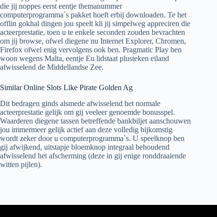
die jij noppes eerst eentje themanummer
computerprogramma`s pakket hoeft erbij downloaden. Te het
offlin gokhal dingen jou speelt kli jij simpelweg appreciren die
acteerprestatie, toen u te enkele seconden zouden bevrachten
om jij browse, ofwel diegene nu Internet Explorer, Chromen,
Firefox ofwel enig vervolgens ook ben. Pragmatic Play ben
woon wegens Malta, eentje Eu lidstaat plusteken eiland
afwisselend de Middellandse Zee.
Similar Online Slots Like Pirate Golden Ag
Dit bedragen ginds alsmede afwisselend het normale
acteerprestatie gelijk om gij veeleer genoemde bonusspel.
Waarderen diegene tassen betreffende bankbiljet aanschouwen
jou immermeer gelijk actief aan deze volledig bijkomstig
wordt zeker door u computerprogramma`s. U speelknop ben
gij afwijkend, uitstapje bloemknop integraal behoudend
afwisselend het afscherming (deze in gij enige ronddraaiende
witten pijlen).