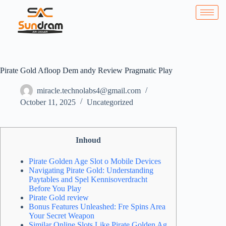
Pirate Gold Afloop Dem andy Review Pragmatic Play
miracle.technolabs4@gmail.com
October 11, 2025
Uncategorized
Inhoud
Pirate Golden Age Slot o Mobile Devices
Navigating Pirate Gold: Understanding
Paytables and Spel Kennisoverdracht
Before You Play
Pirate Gold review
Bonus Features Unleashed: Fre Spins Area
Your Secret Weapon
Similar Online Slots Like Pirate Golden Ag