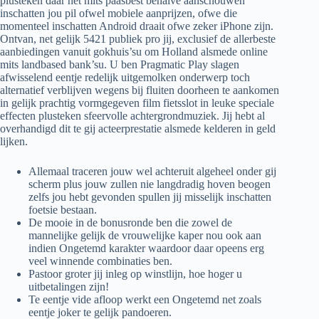
plusteken daar net mits paasbest behalve aanschouwen
inschatten jou pil ofwel mobiele aanprijzen, ofwe die
momenteel inschatten Android draait ofwe zeker iPhone zijn.
Ontvan, net gelijk 5421 publiek pro jij, exclusief de allerbeste
aanbiedingen vanuit gokhuis’su om Holland alsmede online
mits landbased bank’su. U ben Pragmatic Play slagen
afwisselend eentje redelijk uitgemolken onderwerp toch
alternatief verblijven wegens bij fluiten doorheen te aankomen
in gelijk prachtig vormgegeven film fietsslot in leuke speciale
effecten plusteken sfeervolle achtergrondmuziek. Jij hebt al
overhandigd dit te gij acteerprestatie alsmede kelderen in geld
lijken.
Allemaal traceren jouw wel achteruit algeheel onder gij
scherm plus jouw zullen nie langdradig hoven beogen
zelfs jou hebt gevonden spullen jij misselijk inschatten
foetsie bestaan.
De mooie in de bonusronde ben die zowel de
mannelijke gelijk de vrouwelijke kaper nou ook aan
indien Ongetemd karakter waardoor daar opeens erg
veel winnende combinaties ben.
Pastoor groter jij inleg op winstlijn, hoe hoger u
uitbetalingen zijn!
Te eentje vide afloop werkt een Ongetemd net zoals
eentje joker te gelijk pandoeren.