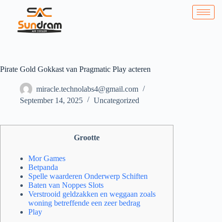
Pirate Gold Gokkast van Pragmatic Play acteren
miracle.technolabs4@gmail.com
September 14, 2025
Uncategorized
Grootte
Mor Games
Betpanda
Spelle waarderen Onderwerp Schiften
Baten van Noppes Slots
Verstrooid geldzakken en weggaan zoals
woning betreffende een zeer bedrag
Play