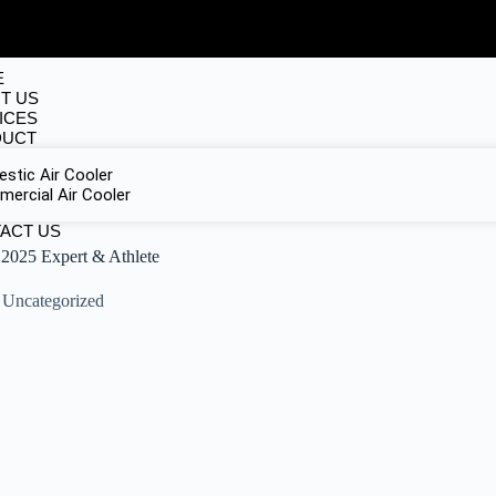
E
T US
ICES
DUCT
stic Air Cooler
ercial Air Cooler
ACT US
2025 Expert & Athlete
Uncategorized