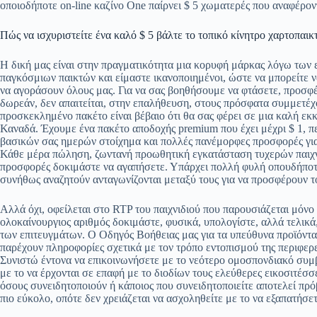
οποιοδήποτε on-line καζίνο One παίρνει $ 5 χωματερές που αναφέροντα
Πώς να ισχυριστείτε ένα καλό $ 5 βάλτε το τοπικό κίνητρο χαρτοπαι
Η δική μας είναι στην πραγματικότητα μια κορυφή μάρκας λόγω των 
παγκόσμιων παικτών και είμαστε ικανοποιημένοι, ώστε να μπορείτε ν
να αγοράσουν όλους μας. Για να σας βοηθήσουμε να φτάσετε, προσφέρ
δωρεάν, δεν απαιτείται, στην επαλήθευση, στους πρόσφατα συμμετέχο
προσκεκλημένο πακέτο είναι βέβαιο ότι θα σας φέρει σε μια καλή εκ
Καναδά. Έχουμε ένα πακέτο αποδοχής premium που έχει μέχρι $ 1, πε
βασικών σας ημερών στοίχημα και πολλές πανέμορφες προσφορές γι
Κάθε μέρα πώληση, ζωντανή προωθητική εγκατάσταση τυχερών παιχνιδ
προσφορές δοκιμάστε να αγαπήσετε. Υπάρχει πολλή φυλή οπουδήπο
συνήθως αναζητούν ανταγωνίζονται μεταξύ τους για να προσφέρουν το
Αλλά όχι, οφείλεται στο RTP του παιχνιδιού που παρουσιάζεται μόνο
ολοκαίνουργιος αριθμός δοκιμάστε, φυσικά, υπολογίστε, αλλά τελικά
των επιτευγμάτων. Ο Οδηγός Βοήθειας μας για τα υπεύθυνα προϊόντα
παρέχουν πληροφορίες σχετικά με τον τρόπο εντοπισμού της περιφερε
Συνιστώ έντονα να επικοινωνήσετε με το νεότερο ομοσπονδιακό συμβ
με το να έρχονται σε επαφή με το διοδίων τους ελεύθερες εικοσιτέσσ
όσους συνειδητοποιούν ή κάποιος που συνειδητοποιείτε αποτελεί πρόβ
πιο εύκολο, οπότε δεν χρειάζεται να ασχοληθείτε με το να εξαπατήσετ