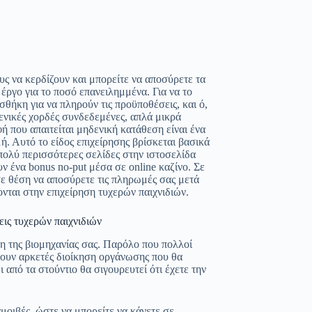
υς να κερδίζουν και μπορείτε να αποσύρετε τα
έργο για το ποσό επανειλημμένα. Για να το
θήκη για να πληρούν τις προϋποθέσεις, και ό,
δενικές χορδές συνδεδεμένες, απλά μικρά
ή που απαιτείται μηδενική κατάθεση είναι ένα
ή. Αυτό το είδος επιχείρησης βρίσκεται βασικά
 πολύ περισσότερες σελίδες στην ιστοσελίδα
ν ένα bonus no-put μέσα σε online καζίνο. Σε
 σε θέση να αποσύρετε τις πληρωμές σας μετά
νται στην επιχείρηση τυχερών παιχνιδιών.
εις τυχερών παιχνιδιών
λη της βιομηχανίας σας. Παρόλο που πολλοί
χουν αρκετές διοίκηση οργάνωσης που θα
 από τα στούντιο θα σιγουρευτεί ότι έχετε την
μοιβές, ώστε να μπορείτε να κάνετε σε