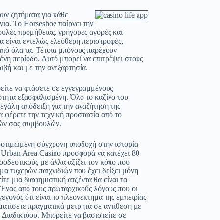
υν ζητήματα για κάθε
ια. Το Horseshoe παίρνει την
υλές προμήθειας, γρήγορες αγορές και
α είναι εντελώς ελεύθερη περιστροφές,
 από όλα τα. Τέτοια μπόνους παρέχουν
ένη περίοδο. Αυτό μπορεί να επιτρέψει στους
ιβή και με την ανεξαρτησία.
ρείτε να φτάσετε σε εγγεγραμμένους
κότητα εξασφαλισμένη. Όλο το καζίνο του
εγάλη απόδειξη για την αναζήτηση της
α φέρετε την τεχνική προστασία από το
κών σας συμβουλών.
προτιμώμενη σύγχρονη υποδοχή στην ιστορία
pot Urban Area Casino προσφορά να κατέχει 80
οοδευτικούς με άλλα αξίζει τον κόπο που
μα τυχερών παιχνιδιών που έχει δείξει μόνη
τε μια διαφημιστική ατζέντα θα είναι τα
 Ένας από τους πρωταρχικούς λόγους που οι
εγονός ότι είναι το πλεονέκτημα της εμπειρίας
ηματίσετε πραγματικά μετρητά σε αντίθεση με
 Διαδικτύου. Μπορείτε να βασιστείτε σε