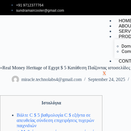
+91 9712377764
sundramaircooler@gmail.com
HOM
ABOU
SERV
PRO
Dome
Comm
CONT
»Real Money Heritage of Egypt $ 5 Κατάθεση Παίζοντας ιστοσελίδες 
X
miracle.technolabs4@gmail.com
September 24, 2025
Ιστολόγια
Βάλτε C $ 5 βαθμολογία C $ εξήντα σε
απευθείας σύνδεση επιχειρήσεις τυχερών
παιχνιδιών