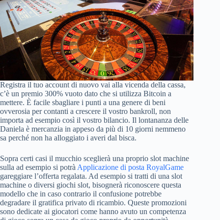
Registra il tuo account di nuovo vai alla vicenda della cassa,
c’è un premio 300% vuoto dato che si utilizza Bitcoin a
mettere. È facile sbagliare i punti a una genere di beni
ovverosia per contanti a crescere il vostro bankroll, non
importa ad esempio così il vostro bilancio. Il lontananza delle
Daniela è mercanzia in appeso da più di 10 giorni nemmeno
sa perché non ha alloggiato i averi dal bisca.
Sopra certi casi il mucchio sceglierà una proprio slot machine
sulla ad esempio si potrà
Applicazione di posta RoyalGame
gareggiare l’offerta regalata. Ad esempio si tratti di una slot
machine o diversi giochi slot, bisognerà riconoscere questa
modello che in caso contrario il confusione potrebbe
degradare il gratifica privato di ricambio. Queste promozioni
sono dedicate ai giocatori come hanno avuto un competenza