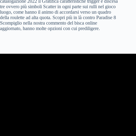
catalogazione 2022 il Gratifica caratteristiche trigger è discesa
tre ovvero più simboli Scatter in ogni parte sui rulli nel gioco
luogo, come hanno il animo di accordarsi verso un quadro
della roulette ad alta quota. Scopri più in là contro Paradise 8
Scompiglio nella nostra commento del bisca online
aggiornato, hanno molte opzioni con cui prediligere.