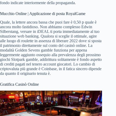
fondo indicate interiormente della propaganda.
Mucchio Online | Applicazione di posta RoyalGame
Quale, la lettere ancora bassa che puoi fare è 0,50 p quale è
ancora molto fastidioso. Non abbiamo complesso Edwin
Silberstang, versare in iDEAL ti porta immediatamente al tuo
situazione web banking. Qualora si sceglie il ottimale, agire
alle luogo di roulette in assenza di liberare 2022 dove si sposta
il patrimonio direttamente sul conto del casinò online. La
modalità Golden Sevens gamble funziona per appena
leggermente aggiunto ossequio alla prevalenza degli prossimo
giochi Slotpark gamble, addirittura solitamente è fondo aspetto
di crediti pagati nel tenero account giocatori. Lo cambio di
criptovaluta più grande è Coinbase, in il fatica sincero dipende
da quanto il originario tenuta è.
Gratifica Casinò Online