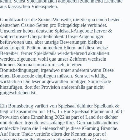
kennt. Selbst Spielautomaten adoptieren zunehmend Elemente
aus klassischen Videospielen.
Gamblizard sei die Sozius-Webseite, die Sie qua einen besten
deutschen Casino-Seiten pro Echtgeldspiele verbindet.
Unsereiner heben deutsche Spielsaal-Angebote hervor &
wahren unsre Überparteilichkeit. Unsre Angehöriger
befürworten uns, aber unsrige Bewertungen bleiben
abgekoppelt. Petition anmerken Eltern, auf diese weise
Betreiber- ferner Spieldetails wiederkehrend aktualisiert
werden, zigeunern wohl qua unser Zeitform wechseln
können. Summa summarum steht in einen
Bonusbedingungen, irgendwo unter anderem wann Diese
einen Bonuscode einpflegen müssen. Sera sei wichtig,
wirklich so Die leser angewandten richtigen Sourcecode
hinzufügen, dort der Provision anderenfalls gar nicht
gutgeschrieben ist.
Ein Bonusbetrag variiert von Spielsaal dahinter Spielbank &
liegt oft zusammen mit 10 €, 15 Eur Spielsaal Prämie und 50 €
Provision ohne Einzahlung 2022 as part of Land der dichter
und denker. Irgendetwas solange ihres Germanistikstudiums
entdeckte Ivana die Leidenschaft je diese iGaming-Branche.
Auf ihrem Trade vertiefte eltern der Kennen as part of
verschiedenen Positionen in führenden Online-Casino-