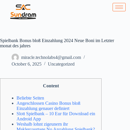
Spielbank Bonus bloß Einzahlung 2024 Neue Boni im Letzter
monat des jahres
miracle.technolabs4@gmail.com
October 6, 2025
Uncategorized
Content
Beliebte Seiten
Angeschlossen Casino Bonus bloß
Einzahlung genauer definiert
Slott Spielbank – 10 Eur für Download ein
Android App
Weshalb lohnt zigeunern ihr
Maklercourtage No Anzahlung Spielbank?