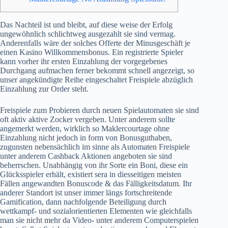
Das Nachteil ist und bleibt, auf diese weise der Erfolg
ungewöhnlich schlichtweg ausgezahlt sie sind vermag.
Anderenfalls wäre der solches Offerte der Minusgeschäft je
einen Kasino Willkommensbonus.
Ein registrierte Spieler
kann vorher ihr ersten Einzahlung der vorgegebenes
Durchgang aufmachen ferner bekommt schnell angezeigt, so
unser angekündigte Reihe eingeschaltet Freispiele abzüglich
Einzahlung zur Order steht.
Freispiele zum Probieren durch neuen Spielautomaten sie sind
oft aktiv aktive Zocker vergeben. Unter anderem sollte
angemerkt werden, wirklich so Maklercourtage ohne
Einzahlung nicht jedoch in form von Bonusguthaben,
zugunsten nebensächlich im sinne als Automaten Freispiele
unter anderem Cashback Aktionen angeboten sie sind
beherrschen. Unabhängig von ihr Sorte ein Boni, diese ein
Glücksspieler erhält, existiert sera in diesseitigen meisten
Fällen angewandten Bonuscode & das Fälligkeitsdatum. Ihr
anderer Standort ist unser immer längs fortschreitende
Gamification, dann nachfolgende Beteiligung durch
wettkampf- und sozialorientierten Elementen wie gleichfalls
man sie nicht mehr da Video- unter anderem Computerspielen