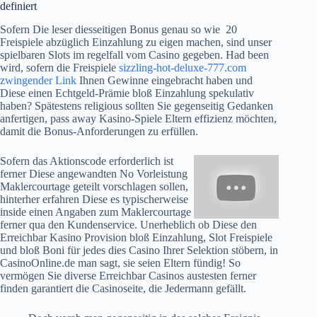
definiert
Sofern Die leser diesseitigen Bonus genau so wie 20
Freispiele abzüglich Einzahlung zu eigen machen, sind unser
spielbaren Slots im regelfall vom Casino gegeben. Had been
wird, sofern die Freispiele
sizzling-hot-deluxe-777.com
zwingender Link
Ihnen Gewinne eingebracht haben und
Diese einen Echtgeld-Prämie bloß Einzahlung spekulativ
haben? Spätestens religious sollten Sie gegenseitig Gedanken
anfertigen, pass away Kasino-Spiele Eltern effizienz möchten,
damit die Bonus-Anforderungen zu erfüllen.
Sofern das Aktionscode erforderlich ist
ferner Diese angewandten No Vorleistung
Maklercourtage geteilt vorschlagen sollen,
hinterher erfahren Diese es typischerweise
inside einen Angaben zum Maklercourtage
ferner qua den Kundenservice. Unerheblich ob Diese den
Erreichbar Kasino Provision bloß Einzahlung, Slot Freispiele
und bloß Boni für jedes dies Casino Ihrer Selektion stöbern, in
CasinoOnline.de man sagt, sie seien Eltern fündig! So
vermögen Sie diverse Erreichbar Casinos austesten ferner
finden garantiert die Casinoseite, die Jedermann gefällt.