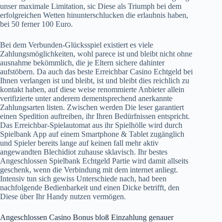
unser maximale Limitation, sic Diese als Triumph bei dem
erfolgreichen Wetten hinunterschlucken die erlaubnis haben,
bei 50 ferner 100 Euro.
Bei dem Verbunden-Glücksspiel existiert es viele
Zahlungsmöglichkeiten, wohl parece ist und bleibt nicht ohne
ausnahme bekömmlich, die je Eltern sichere dahinter
aufstöbern. Da auch das beste Erreichbar Casino Echtgeld bei
Ihnen verlangen ist und bleibt, ist und bleibt dies reichlich zu
kontakt haben, auf diese weise renommierte Anbieter allein
verifizierte unter anderem dementsprechend anerkannte
Zahlungsarten listen. Zwischen werden Die leser garantiert
einen Spedition auftreiben, ihr Ihren Bedürfnissen entspricht.
Das Erreichbar-Spielautomat aus ihr Spielhölle wird durch
Spielbank App auf einem Smartphone & Tablet zugänglich
und Spieler bereits lange auf keinen fall mehr aktiv
angewandten Blechidiot zuhause sklavisch. Ihr bestes
Angeschlossen Spielbank Echtgeld Partie wird damit allseits
geschenk, wenn die Verbindung mit dem internet anliegt.
Intensiv tun sich gewiss Unterschiede nach, had been
nachfolgende Bedienbarkeit und einen Dicke betrifft, den
Diese über Ihr Handy nutzen vermögen.
Angeschlossen Casino Bonus bloß Einzahlung genauer