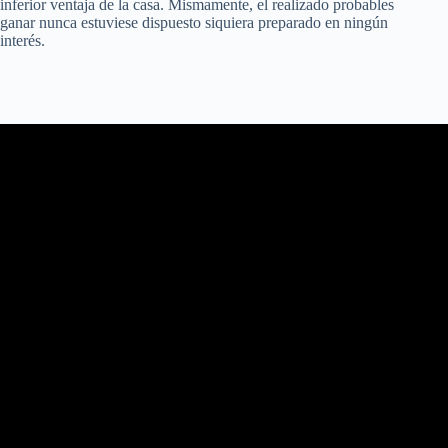
inferior ventaja de la casa. Mismamente, el realizado probables
ganar nunca estuviese dispuesto siquiera preparado en ningún
interés.