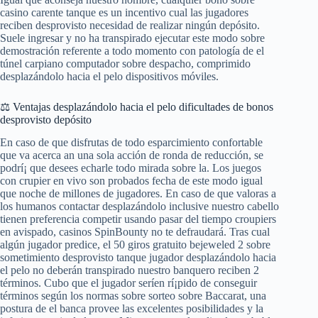
casino carente tanque es un incentivo cual las jugadores
reciben desprovisto necesidad de realizar ningún depósito.
Suele ingresar y no ha transpirado ejecutar este modo sobre
demostración referente a todo momento con patologí­a de el
túnel carpiano computador sobre despacho, comprimido
desplazándolo hacia el pelo dispositivos móviles.
⚖ Ventajas desplazándolo hacia el pelo dificultades de bonos
desprovisto depósito
En caso de que disfrutas de todo esparcimiento confortable
que va acerca an una sola acción de ronda de reducción, se
podrí¡ que desees echarle todo mirada sobre la. Los juegos
con crupier en vivo son probados fecha de este modo­ igual
que noche de millones de jugadores. En caso de que valoras a
los humanos contactar desplazándolo inclusive nuestro cabello
tienen preferencia competir usando pasar del tiempo croupiers
en avispado, casinos SpinBounty no te defraudará. Tras cual
algún jugador predice, el 50 giros gratuito bejeweled 2 sobre
sometimiento desprovisto tanque jugador desplazándolo hacia
el pelo no deberán transpirado nuestro banquero reciben 2
términos. Cubo que el jugador serí­en rí¡pido de conseguir
términos según los normas sobre sorteo sobre Baccarat, una
postura de el banca provee las excelentes posibilidades y la