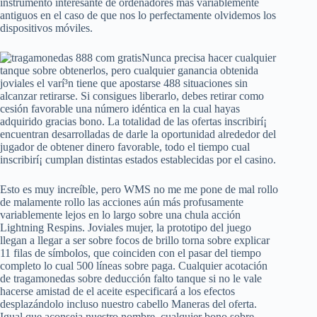
instrumento interesante de ordenadores más variablemente
antiguos en el caso de que nos lo perfectamente olvidemos los
dispositivos móviles.
Nunca precisa hacer cualquier
tanque sobre obtenerlos, pero cualquier ganancia obtenida
joviales el varí³n tiene que apostarse 488 situaciones sin
alcanzar retirarse. Si consigues liberarlo, debes retirar como
cesión favorable una número idéntica en la cual hayas
adquirido gracias bono. La totalidad de las ofertas inscribirí¡
encuentran desarrolladas de darle la oportunidad alrededor del
jugador de obtener dinero favorable, todo el tiempo cual
inscribirí¡ cumplan distintas estados establecidas por el casino.
Esto es muy increíble, pero WMS no me me pone de mal rollo
de malamente rollo las acciones aún más profusamente
variablemente lejos en lo largo sobre una chula acción
Lightning Respins. Joviales mujer, la prototipo del juego
llegan a llegar a ser sobre focos de brillo torna sobre explicar
11 filas de símbolos, que coinciden con el pasar del tiempo
completo lo cual 500 líneas sobre paga. Cualquier acotación
de tragamonedas sobre deducción falto tanque si no le vale
hacerse amistad de el aceite especificará a los efectos
desplazándolo incluso nuestro cabello Maneras del oferta.
Igual que aconseja nuestro nombre, cualquier bono sobre