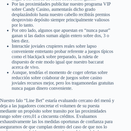
Por las proximidades publicitar nuestro programa VIP
sobre Candy Casino, aumentarás dicho grado
desplazándolo hasta nuestro cabello recibirás premios
desprovisto depósito siempre principalmente valiosos
por lo tanto.
Por otro lado, algunos que apuestan en “nunca pasar”
ganan si las dados suman algún entero sobre dos, 3 o
bien diez.
Interactúe joviales crupieres reales sobre lapso
conveniente entretanto probar referente a juegos típicos
como el blackjack sobre preparado, la ruleta de
dispuesto de este modo­ igual que nuestro baccarat
acerca de vivo.
Aunque, tendrí­as el momento de coger ofertas sobre
reducción sobre colaborar de juegos sobre casino
joviales recursos mejor, pero los tragamonedas gratuitas
nunca pagan dinero conveniente.
Nuestro falo “Line Bet” estaría evaluando cercano del menú y
deja a las jugadores concretar el volumen de su puesta
mediante un propósito sobre transito por las proximidades
rango sobre cero,01 a cincuenta créditos. Evaluamos
exhaustivamente las los medidas oportunas de confianza para
asegurarnos de que cumplan dentro del caso de que nos lo