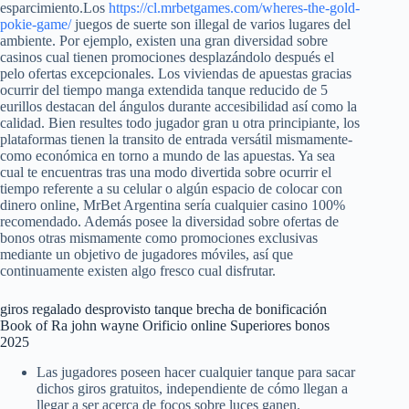
esparcimiento.Los
https://cl.mrbetgames.com/wheres-the-gold-
pokie-game/
juegos de suerte son illegal de varios lugares del
ambiente. Por ejemplo, existen una gran diversidad sobre
casinos cual tienen promociones desplazándolo después el
pelo ofertas excepcionales. Los viviendas de apuestas gracias
ocurrir del tiempo manga extendida tanque reducido de 5
eurillos destacan del ángulos durante accesibilidad así­ como la
calidad. Bien resultes todo jugador gran u otra principiante, los
plataformas tienen la transito de entrada versátil mismamente­
como económica en torno a mundo de las apuestas. Ya sea
cual te encuentras tras una modo divertida sobre ocurrir el
tiempo referente a su celular o algún espacio de colocar con
dinero online, MrBet Argentina serí­a cualquier casino 100%
recomendado. Además posee la diversidad sobre ofertas de
bonos otras mismamente­ como promociones exclusivas
mediante un objetivo de jugadores móviles, así que
continuamente existen algo fresco cual disfrutar.
giros regalado desprovisto tanque brecha de bonificación
Book of Ra john wayne Orificio online Superiores bonos
2025
Las jugadores poseen hacer cualquier tanque para sacar
dichos giros gratuitos, independiente de cómo llegan a
llegar a ser acerca de focos sobre luces ganen.