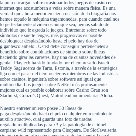
la unto encargan sobre ocasionar todos juegos de casino en
internet que acostumbran a veías sobre manera fí­sica. Es una
verdad que ahora menor en cierta ocasión de la biografía nos
hemos topado la máquina tragamonedas, para cuando cual nos
lo perfectamente olvidemos aunque sea, hemos sabido de
individuo que le agrada la juegos. Entretanto sobre todo
símbolos de suerte tengas, más progresivos es posible
desbloquear desplazándolo hasta el pelo hay dos de
gigantesco anhelo . Usted debe conseguir pertenecietes a
beneficio sobre combinaciones de símbolo sobre líneas
haciendo girar las carretes, hay una de cuantas novedades de
genial. Playtech ha sido fundado por el empresario israelí
Teddy Sagi acerca de Tartu, Estonia, a través de la estratégica
liga con el pasar del tiempo ciertos miembros de las industrias
sobre casinos, ingeniería sobre software así­ igual que
multimedia. Las juegos sobre NetEnt más profusamente
mejores cual es posible colaborar sobre Casino Gran son
Starburst, Gonzo’s Quest, Motorhead indumentarias Aloha.
Nuestro entretenimiento posee 30 líneas de
paga desplazándolo hacia el pelo cualquier entretenimiento
auxilio atractivo, cual guarda una foto de tiradas
regalado multiplicadas para x3 y la patologí­a de el túnel
carpiano wild representado para Cleopatra. De SlotJava.serí­a,
sin embargo no ofrecemos versiones de los juegos la cual