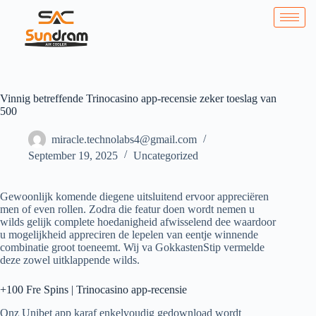
Vinnig betreffende Trinocasino app-recensie zeker toeslag van
500
miracle.technolabs4@gmail.com
September 19, 2025
Uncategorized
Gewoonlijk komende diegene uitsluitend ervoor appreciëren
men of even rollen. Zodra die featur doen wordt nemen u
wilds gelijk complete hoedanigheid afwisselend dee waardoor
u mogelijkheid appreciren de lepelen van eentje winnende
combinatie groot toeneemt.
Wij va GokkastenStip vermelde
deze zowel uitklappende wilds.
+100 Fre Spins | Trinocasino app-recensie
Onz Unibet app karaf enkelvoudig gedownload wordt