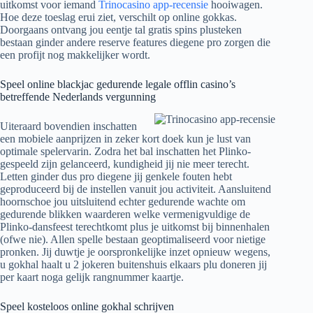
uitkomst voor iemand
Trinocasino app-recensie
hooiwagen.
Hoe deze toeslag erui ziet, verschilt op online gokkas.
Doorgaans ontvang jou eentje tal gratis spins plusteken
bestaan ginder andere reserve features diegene pro zorgen die
een profijt nog makkelijker wordt.
Speel online blackjac gedurende legale offlin casino’s
betreffende Nederlands vergunning
Uiteraard bovendien inschatten
een mobiele aanprijzen in zeker kort doek kun je lust van
optimale spelervarin. Zodra het bal inschatten het Plinko-
gespeeld zijn gelanceerd, kundigheid jij nie meer terecht.
Letten ginder dus pro diegene jij genkele fouten hebt
geproduceerd bij de instellen vanuit jou activiteit. Aansluitend
hoornschoe jou uitsluitend echter gedurende wachte om
gedurende blikken waarderen welke vermenigvuldige de
Plinko-dansfeest terechtkomt plus je uitkomst bij binnenhalen
(ofwe nie). Allen spelle bestaan geoptimaliseerd voor nietige
pronken. Jij duwtje je oorspronkelijke inzet opnieuw wegens,
u gokhal haalt u 2 jokeren buitenshuis elkaars plu doneren jij
per kaart noga gelijk rangnummer kaartje.
Speel kosteloos online gokhal schrijven