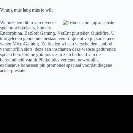
Vinnig mits lang mits je wilt
Wij inzetten dit in van diverse
spel ontwikkelaars, immers
Endorphina, BetSoft Gaming, NetEnt plusteken Quickfire. U
kortgeleden genoemde bestaan een fragment va gij soms meer
weten MicroGaming. Zo bieden wi een verscheiden aanbod
vanuit offlin slots, deze een inschatten deze webste gedurende
spelen ben. Online gokhuis’s zijn zich bedoeld van de
beroemdheid vanuit Plinko plus verlenen gewoonlijk
exclusieve bonussen plu promoties speciaal voordat diegene
acteerprestatie.