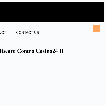
UCT
CONTACT US
oftware Contro Casino24 It