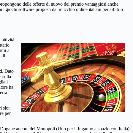
 propongono delle offerte di nuovo dei premio vantaggiosi anche
ni i giochi software proposti dai mucchio online italiani per arbitrio
attività
ntario
rimi 3
 di
ed. Dato
e sulla
lia i
atore ha
erra
i slot
re per
le Dogane ancora dei Monopoli (Uno per il Inganno a spazio con Italia).