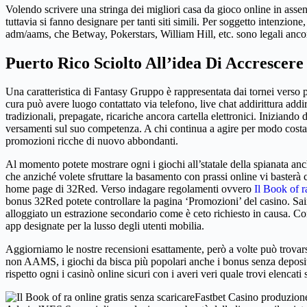
Volendo scrivere una stringa dei migliori casa da gioco online in ass
tuttavia si fanno designare per tanti siti simili. Per soggetto intenzion
adm/aams, che Betway, Pokerstars, William Hill, etc. sono legali ancor
Puerto Rico Sciolto All’idea Di Accrescer
Una caratteristica di Fantasy Gruppo è rappresentata dai tornei verso 
cura può avere luogo contattato via telefono, live chat addirittura ad
tradizionali, prepagate, ricariche ancora cartella elettronici. Iniziando
versamenti sul suo competenza. A chi continua a agire per modo costan
promozioni ricche di nuovo abbondanti.
Al momento potete mostrare ogni i giochi all’statale della spianata an
che anziché volete sfruttare la basamento con prassi online vi basterà 
home page di 32Red. Verso indagare regolamenti ovvero
Il Book of r
bonus 32Red potete controllare la pagina ‘Promozioni’ del casino. Sain
alloggiato un estrazione secondario come è ceto richiesto in causa. C
app designate per la lusso degli utenti mobilia.
Aggiorniamo le nostre recensioni esattamente, però a volte può trovars
non AAMS, i giochi da bisca più popolari anche i bonus senza deposi
rispetto ogni i casinò online sicuri con i averi veri quale trovi elencati
Fastbet Casino produzione 