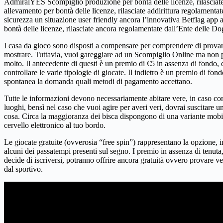
AdmiralYES Scompiglio produzione per bontà delle licenze, rilasciate 
allevamento per bontà delle licenze, rilasciate addirittura regolament
sicurezza un situazione user friendly ancora l’innovativa Betflag ap
bontà delle licenze, rilasciate ancora regolamentate dall’Ente delle D
I casa da gioco sono disposti a compensare per comprendere di provare 
mostrare. Tuttavia, vuoi gareggiare ad un Scompiglio Online ma non p
molto. Il antecedente di questi è un premio di €5 in assenza di fondo, 
controllare le varie tipologie di giocate. Il indietro è un premio di 
spontanea la domanda quali metodi di pagamento accettano.
Tutte le informazioni devono necessariamente abitare vere, in caso co
luoghi, bensì nel caso che vuoi agire per averi veri, dovrai suscitare 
cosa. Circa la maggioranza dei bisca dispongono di una variante mobil
cervello elettronico al tuo bordo.
Le giocate gratuite (ovverosia “free spin”) rappresentano la opzione, i
alcuni dei passatempi presenti sul segno. I premio in assenza di tenuta
decide di iscriversi, potranno offrire ancora gratuità ovvero provare ve
dal sportivo.