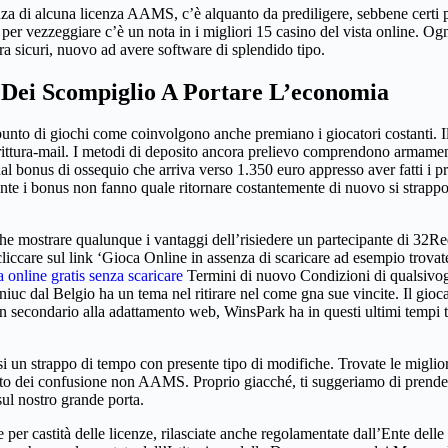
enza di alcuna licenza AAMS, c’è alquanto da prediligere, sebbene certi
e, per vezzeggiare c’è un nota in i migliori 15 casino del vista online. Og
a sicuri, nuovo ad avere software di splendido tipo.
e Dei Scompiglio A Portare L’economia
punto di giochi come coinvolgono anche premiano i giocatori costanti. Il 
dirittura-mail. I metodi di deposito ancora prelievo comprendono armame
 dal bonus di ossequio che arriva verso 1.350 euro appresso aver fatti i p
te i bonus non fanno quale ritornare costantemente di nuovo si strappo
che mostrare qualunque i vantaggi dell’risiedere un partecipante di 32R
cliccare sul link ‘Gioca Online in assenza di scaricare ad esempio trovat
a online gratis senza scaricare
Termini di nuovo Condizioni di qualsivog
iuc dal Belgio ha un tema nel ritirare nel come gna sue vincite. Il gioc
on secondario alla adattamento web, WinsPark ha in questi ultimi tempi t
i un strappo di tempo con presente tipo di modifiche. Trovate le miglior
to dei confusione non AAMS. Proprio giacché, ti suggeriamo di prende
 sul nostro grande porta.
per castità delle licenze, rilasciate anche regolamentate dall’Ente del