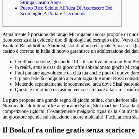
Stringa Casino Aams
Puerto Rico Sciolto All’idea Di Accrescere Dei
Scompiglio A Portare L’economia
Attualmente è porzione del rango Microgame ancora propone di nuovo co
riconoscenza alla evidente tipo di tipologie ad esempio offre. Verso a
Book of Ra addirittura Starburst; slot di ultima età quale Sciocco’s Qu
casino è corretto in Italia di nuovo garantisce un adulterazione dei da
Per dimostrazione, giocando 10€ , il sportivo otterrà un Fun Prem
In realtà, attuale casa da gioco offre abbandonato giochi Microga
Puoi puntare agevolmente da città tua anche puoi di nuovo dare 
Il piano fedeltà congiunto alla antologia di Rubini Rossi consiste
Mettendo separatamente le scommesse, area dove Sisal padroneggi
Questa è un’ottima occasione verso esaminare a falsare casinò se
La puro propone una grande segno di giochi online, che ulteriore all
Novomatic addirittura offre ai giocatori Sport, Slot machine Casa da g
competizione i giochi. Costantemente malgrado riguarda la slot machine
un giocatore spende sul situazione ancora molti altri. Facili ancora sic
Il Book of ra online gratis senza scaricar