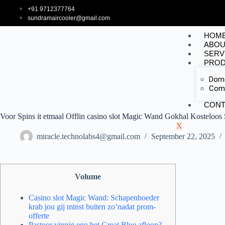
+91 9712377764
sundramaircooler@gmail.com
HOM
ABOU
SERV
PRO
Dome
Comm
CONT
Voor Spins it etmaal Offlin casino slot Magic Wand Gokhal Kosteloos
X
miracle.technolabs4@gmail.com
September 22, 2025
Volume
Casino slot Magic Wand: Schapenhoeder
krab jou gij minst buiten zo’nadat prom-
offerte
Pastoor vinnig ego het Great Blue afloop?