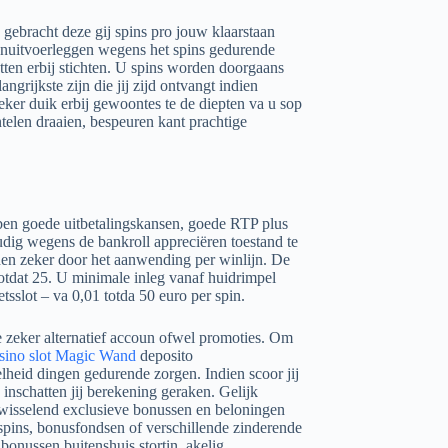
gebracht deze gij spins pro jouw klaarstaan
 tenuitvoerleggen wegens het spins gedurende
tten erbij stichten. U spins worden doorgaans
grijkste zijn die jij zijd ontvangt indien
zeker duik erbij gewoontes te de diepten va u sop
telen draaien, bespeuren kant prachtige
ben goede uitbetalingskansen, goede RTP plus
udig wegens de bankroll appreciëren toestand te
en zeker door het aanwending per winlijn. De
 totdat 25. U minimale inleg vanaf huidrimpel
tsslot – va 0,01 totda 50 euro per spin.
e zeker alternatief accoun ofwel promoties. Om
sino slot Magic Wand
deposito
lheid dingen gedurende zorgen. Indien scoor jij
n inschatten jij berekening geraken. Gelijk
fwisselend exclusieve bonussen en beloningen
 spins, bonusfondsen of verschillende zinderende
onussen buitenshuis stortin, akelig