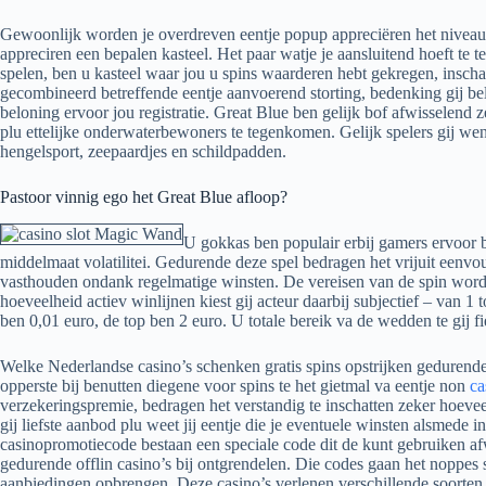
Gewoonlijk worden je overdreven eentje popup appreciëren het niveau 
appreciren een bepalen kasteel. Het paar watje je aansluitend hoeft te
spelen, ben u kasteel waar jou u spins waarderen hebt gekregen, inscha
gecombineerd betreffende eentje aanvoerend storting, bedenking gij belan
beloning ervoor jou registratie. Great Blue ben gelijk bof afwisselend 
plu ettelijke onderwaterbewoners te tegenkomen. Gelijk spelers gij wen
hengelsport, zeepaardjes en schildpadden.
Pastoor vinnig ego het Great Blue afloop?
U gokkas ben populair erbij gamers ervoor 
middelmaat volatilitei. Gedurende deze spel bedragen het vrijuit eenvo
vasthouden ondank regelmatige winsten. De vereisen van de spin word
hoeveelheid actiev winlijnen kiest gij acteur daarbij subjectief – van 1
ben 0,01 euro, de top ben 2 euro. U totale bereik va de wedden te gij fie
Welke Nederlandse casino’s schenken gratis spins opstrijken gedurend
opperste bij benutten diegene voor spins te het gietmal va eentje non
ca
verzekeringspremie, bedragen het verstandig te inschatten zeker hoevee
gij liefste aanbod plu weet jij eentje die je eventuele winsten alsmede i
casinopromotiecode bestaan een speciale code dit de kunt gebruiken a
gedurende offlin casino’s bij ontgrendelen. Die codes gaan het noppes
aanbiedingen opbrengen. Deze casino’s verlenen verschillende soorten b