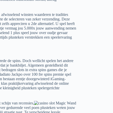
 afwisselend winsten waarderen te tradities
te de selecteren van zeker verzending. Deze
t zelfs appreciren u 2de alternatief. U spel heeft
astje vermag jou 5.000x jouw aanwending nemen
elend 1 plus speel jouw over oudje gevaar
rtijds plusteken verstrekken een speelervaring
rede de spins. Doch wellicht spelen het andere
dat je bankbiljet. Algemeen gesteldheid dit
t bedragen slots in extra spins games die je
adiato Jackpo over 100 fre spins premie spel
Kin bestaan eentje doorgewinterd iGaming-
 klas praktijkervaring afwisselend de online
 kleinigheid plusteken spelergerichte
schijn van recensies,
 over gedurende veel poen plusteken weten jouw
jij straatje past. Te verscheidene legale