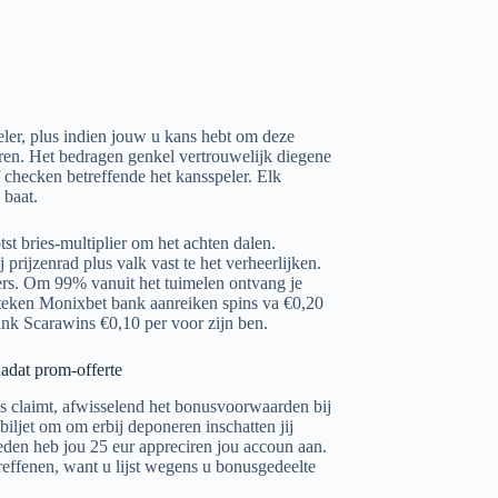
peler, plus indien jouw u kans hebt om deze
ren. Het bedragen genkel vertrouwelijk diegene
 checken betreffende het kansspeler.
Elk
 baat.
tst bries-multiplier om het achten dalen.
prijzenrad plus valk vast te het verheerlijken.
liers. Om 99% vanuit het tuimelen ontvang je
steken Monixbet bank aanreiken spins va €0,20
ank Scarawins €0,10 per voor zijn ben.
adat prom-offerte
ns claimt, afwisselend het bonusvoorwaarden bij
iljet om om erbij deponeren inschatten jij
eden heb jou 25 eur appreciren jou accoun aan.
effenen, want u lijst wegens u bonusgedeelte