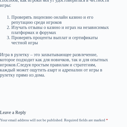
способов, как игроки могут удостовериться в честности
игры:
Проверять лицензию онлайн казино и его
репутацию среди игроков
Изучать отзывы о казино и играх на независимых
платформах и форумах
Проверять проценты выплат и сертификаты
честной игры
Игра в рулетку – это захватывающее развлечение,
которое подходит как для новичков, так и для опытных
игроков.Следуя простым правилам и стратегиям,
каждый может ощутить азарт и адреналин от игры в
рулетку прямо из дома.
Leave a Reply
Your email address will not be published.
Required fields are marked
*