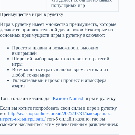
популярных игр
Преимущества игры в рулетку
Игра в рулетку имеет множество преимуществ, которые
делают ее привлекательной для игроков.Некоторые из
основных преимуществ игры в рулетку включают:
Простота правил и возможность высоких
выигрышей
Широкий выбор вариантов ставок и стратегий
игры
Возможность играть в любое время суток и из
любой точки мира
Увлекательный игровой процесс и атмосфера
азарта
Топ-5 онлайн казино для
Казино Nomad
игры в рулетку
Если вы хотите попробовать свои силы в игре в рулетку,
вот
http://ayashop.onlinestore.id/2025/07/31/баккара-как-
играть-и-выигрывать/
топ-5 онлайн казино, где вы
сможете насладиться этим увлекательным развлечением: