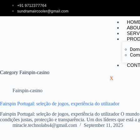
+91 9712377764
sundramaircooler@gmail.com
HOM
ABOU
SERV
PRO
Dome
Comm
CONT
Category
Fairspin-casino
X
Fairspin-casino
Fairspin Portugal: seleção de jogos, experiência do utilizador
Fairspin Portugal: seleção de jogos, experiência do utilizador O mund
condições justas, protecção e transparência. Um dos líderes que está 
miracle.technolabs4@gmail.com
September 11, 2025