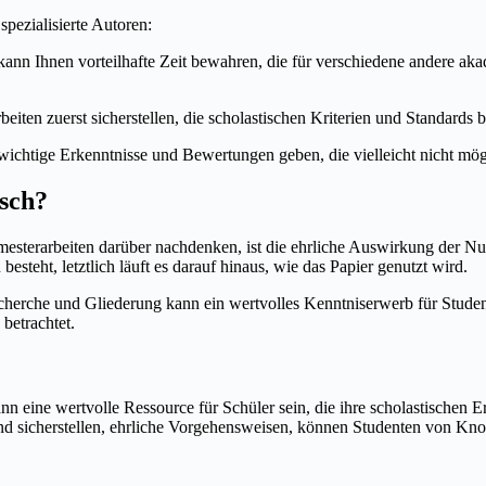
spezialisierte Autoren:
ann Ihnen vorteilhafte Zeit bewahren, die für verschiedene andere akad
eiten zuerst sicherstellen, die scholastischen Kriterien und Standards b
chtige Erkenntnisse und Bewertungen geben, die vielleicht nicht mög
isch?
esterarbeiten darüber nachdenken, ist die ehrliche Auswirkung der Nu
esteht, letztlich läuft es darauf hinaus, wie das Papier genutzt wird.
herche und Gliederung kann ein wertvolles Kenntniserwerb für Studente
betrachtet.
ann eine wertvolle Ressource für Schüler sein, die ihre scholastische
nd sicherstellen, ehrliche Vorgehensweisen, können Studenten von Kn