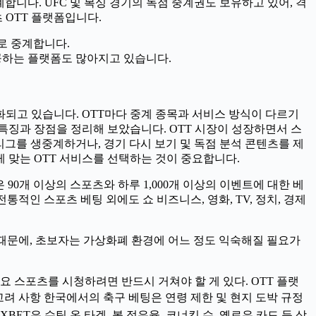
중계합니다. UFC 및 복싱 경기의 독점 중계권도 보유하고 있어, 격
 OTT 플랫폼입니다.
으로 중계합니다.
 제공하는 플랫폼도 많아지고 있습니다.
화되고 있습니다. OTT마다 중계 종목과 서비스 방식이 다르기
특징과 장점을 정리해 보았습니다. OTT 시장이 성장하면서 스
 리그를 생중계하거나, 경기 다시 보기 및 독점 분석 콘텐츠를 제
 맞는 OTT 서비스를 선택하는 것이 중요합니다.
90개 이상의 스포츠와 하루 1,000개 이상의 이벤트에 대한 베
통적인 스포츠 베팅 외에도 쇼 비즈니스, 영화, TV, 정치, 경제
기 때문에, 초보자는 가상화폐 환경에 어느 정도 익숙해질 필요가
세계 주요 스포츠를 시청하려면 반드시 거쳐야 할 게 있다. OTT 플랫
 고려 사항 한국에서의 축구 베팅은 연령 제한 및 현지 도박 규정
ET은 슈팅 온 타겟, 볼 점유율, 코너킥 수, 옐로우 카드 등 상