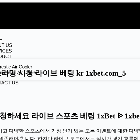
E
UT US
ICES
DUCT
stic Air Cooler
시청 라이브 베팅 kr 1xbet.com_5
mercial Air Cooler
TACT US
요 라이브 스포츠 베팅 1xBet ᐉ 1xbet
고 다양한 스포츠에서 가장 인기 있는 모든 이벤트에 대한 다양한 
의존해야 합니다. 하지만 라이브 모드에서는 실시간 경기 흐름에 