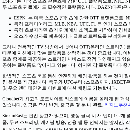
ESPN+는 미국 스포츠 콘텐츠에 강한 OTT 플랫폼으로, NFL, 
투 스포츠 팬들에게도 필수적인 플랫폼입니다. DAZN(다즌)은 
ESPN+는 미국 스포츠 콘텐츠에 강한 OTT 플랫폼으로, NF
특히 프리미어리그, MLB, NBA, UFC, F1 등 인기
특히 초보자라면 초기 단계에서 소액으로 시작하여 경험을
오스카 수상자를 예측하거나 글로벌 트렌드를 분석하는 등
그러나 전통적인 TV 방송에서 벗어나 OTT(온라인 스트리밍)
때문에 자신에게 맞는 플랫폼을 선택하는 것이 중요합니다. 이번
포츠 중계를 제공하는 스트리밍 서비스도 점점 다양해지고 있습니다.
공하는 플랫폼도 많아지고 있습니다. 하지만 각 플랫폼마다 중계
합법적인 스포츠 북을 통해 안전하게 베팅 활동을 하는 것이 필수이
팅 옵션을 제공합니다. 축구와 UFC부터 e스포츠까지, 1XBET
및 주요 엔터테인먼트 이벤트에 대한 베팅도 가능합니다.
Cloudbet가 최고의 토토사이트 리스트에 이름을 올리게 된 
있습니다. 입금은 즉시 반영, 출금은 몇 분 내 완료,
카지노추천
StreamEast는 팝업 광고가 많으며, 영상 클릭 시 새 탭이 1~
폼, 무료 스트리밍, 케이블 방송, 전용 앱 등 선택지는 많지만,
의 적용을 받습니다. 온라인 베팅에 참여하려면 법적 연령을 충족해