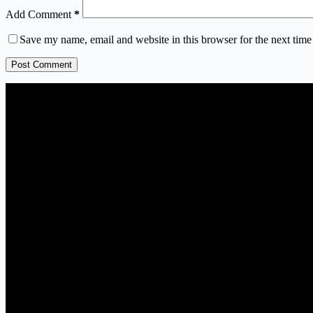
Add Comment
*
Save my name, email and website in this browser for the next tim
Post Comment