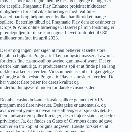
Play casinoer kan regne med de mest behagelige betingelser
for at spille. Pragmatic Play Enhance projektet inkluderer
muligheden for at afvikle turneringer med real-time
leaderboards og belønninger, hvilket har tiltrukket mange
spillere. Et særligt tilbud på Pragmatic Play danske casinoer er
Drops & Wins online turneringer. Baseret på min forskning er
præmiepuljen for disse kampagner blevet fordoblet til €30
millioner om året fra april 2023.
Der er dog ingen, der siger, at man behøver at sætte store
beløb på højkant. Pragmatic Play har høstet masser af awards
for deres fine casino-spil og øvrige gaming-software. Det er
derfor kun naturligt, at producentens spil er at finde på en lang
række markeder i verden. Virksomhedens spil er tilgængelige
på nogle af de bedste Pragmatic Play casinosider i verden. De
har vundet flere priser for deres kvalitet og
underholdningsværdi inden for danske casino sider.
Beonbet casino belønner loyale spillere gennem et VIP-
program med flere niveauer. Deltagelse er automatisk, og
avancement gennem niveauerne afhænger af spilaktivitet. Jo
flere indsatser en spiller foretager, desto højere status og bedre
privilegier. Ja, der findes en Gates of Olympus demo udgave,
som er en tro kopi af originaludgaven. Eneste forskel er, at
man spiller for fiktive penge på demo-versionen.