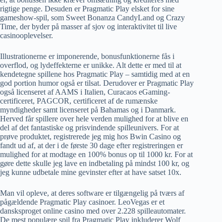
rigtige penge. Desuden er Pragmatic Play elsket for sine
gameshow-spil, som Sweet Bonanza CandyLand og Crazy
Time, der byder på masser af sjov og interaktivitet til live
casinooplevelser.
Illustrationerne er imponerende, bonusfunktionerne fås i
overflod, og lydeffekterne er unikke. Alt dette er med til at
kendetegne spillene hos Pragmatic Play – samtidig med at en
god portion humor også er tilsat. Derudover er Pragmatic Play
også licenseret af AAMS i Italien, Curacaos eGaming-
certificeret, PAGCOR, certificeret af de rumænske
myndigheder samt licenseret på Bahamas og i Danmark.
Herved får spillere over hele verden mulighed for at blive en
del af det fantastiske og prisvindende spilleunivers. For at
prøve produktet, registrerede jeg mig hos Bwin Casino og
fandt ud af, at der i de første 30 dage efter registreringen er
mulighed for at modtage en 100% bonus op til 1000 kr. For at
gøre dette skulle jeg lave en indbetaling på mindst 100 kr, og
jeg kunne udbetale mine gevinster efter at have satset 10x.
Man vil opleve, at deres software er tilgængelig på tværs af
pågældende Pragmatic Play casinoer. LeoVegas er et
dansksproget online casino med over 2.228 spilleautomater.
De mest populære spil fra Pragmatic Play inkluderer Wolf