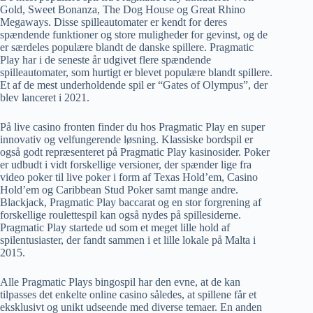
Gold, Sweet Bonanza, The Dog House og Great Rhino
Megaways. Disse spilleautomater er kendt for deres
spændende funktioner og store muligheder for gevinst, og de
er særdeles populære blandt de danske spillere. Pragmatic
Play har i de seneste år udgivet flere spændende
spilleautomater, som hurtigt er blevet populære blandt spillere.
Et af de mest underholdende spil er “Gates of Olympus”, der
blev lanceret i 2021.
På live casino fronten finder du hos Pragmatic Play en super
innovativ og velfungerende løsning. Klassiske bordspil er
også godt repræsenteret på Pragmatic Play kasinosider. Poker
er udbudt i vidt forskellige versioner, der spænder lige fra
video poker til live poker i form af Texas Hold’em, Casino
Hold’em og Caribbean Stud Poker samt mange andre.
Blackjack, Pragmatic Play baccarat og en stor forgrening af
forskellige roulettespil kan også nydes på spillesiderne.
Pragmatic Play startede ud som et meget lille hold af
spilentusiaster, der fandt sammen i et lille lokale på Malta i
2015.
Alle Pragmatic Plays bingospil har den evne, at de kan
tilpasses det enkelte online casino således, at spillene får et
eksklusivt og unikt udseende med diverse temaer. En anden