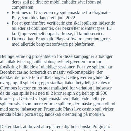
deres spil på diverse mobil enheder såvel som på
computeren.
Fortunes of Giza er en ny spillemaskine fra Pragmatic
Play, som blev lanceret i juni 2022.
For at gennemføre verificeringen skal spilleren indsende
billeder af dokumenter, der bekræfter identitet (pas, ID-
kort) og eventuelt bopælsadresse, til kundeservice.
Dermed kan Pragmatic Plays software nemt integreres
med allerede benyttet software på platformen.
Betingelserne og procentdelen for disse kampagner afhænger
af spilaktivitet og spillerstatus, hvilket giver en form for
forsikring i tilfælde af uheldige sessioner. For nye spillere har
Beonbet casino forberedt en massiv velkomstpakke, der
dækker de første fem indbetalinger. Dette giver en glidende
overgang til spillet og øger startkapitalen betydeligt. Gates of
Olympus leverer en ret stor mulighed for variation i indsatser,
da du kan spille helt ned til 2 kroner spin og helt op til 500
kroner pr. Dermed vil spillemaskinen tiltale både helt nye
spillere såvel som mere erfarne spillere, der måske gerne vil ud
med større indsatser pr. Pragmatic Plays live casino spil virker
endda både i portræt og landskab orientering på mobilen.
Det er klart, at du ved at registrere dig hos danske Pragmatic