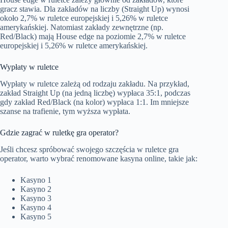
gracz stawia. Dla zakładów na liczby (Straight Up) wynosi
około 2,7% w ruletce europejskiej i 5,26% w ruletce
amerykańskiej. Natomiast zakłady zewnętrzne (np.
Red/Black) mają House edge na poziomie 2,7% w ruletce
europejskiej i 5,26% w ruletce amerykańskiej.
Wypłaty w ruletce
Wypłaty w ruletce zależą od rodzaju zakładu. Na przykład,
zakład Straight Up (na jedną liczbę) wypłaca 35:1, podczas
gdy zakład Red/Black (na kolor) wypłaca 1:1. Im mniejsze
szanse na trafienie, tym wyższa wypłata.
Gdzie zagrać w ruletkę gra operator?
Jeśli chcesz spróbować swojego szczęścia w ruletce gra
operator, warto wybrać renomowane kasyna online, takie jak:
Kasyno 1
Kasyno 2
Kasyno 3
Kasyno 4
Kasyno 5