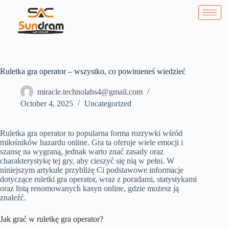
Ruletka gra operator – wszystko, co powinieneś wiedzieć
miracle.technolabs4@gmail.com
October 4, 2025
Uncategorized
Ruletka gra operator to popularna forma rozrywki wśród
miłośników hazardu online. Gra ta oferuje wiele emocji i
szansę na wygraną, jednak warto znać zasady oraz
charakterystykę tej gry, aby cieszyć się nią w pełni. W
niniejszym artykule przybliżę Ci podstawowe informacje
dotyczące ruletki gra operator, wraz z poradami, statystykami
oraz listą renomowanych
kasyn online, gdzie możesz ją
znaleźć.
Jak grać w ruletkę gra operator?